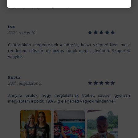
Kedves Pamutmanók! Köszönöm szépen a gyors szállítást.
Nagyon jó anyaga van a pólónak, és a mintát is imádom!
Éva
1
2
3
4
5
2021. május 10.
Csütörtökön megérkeztek a bögrék, köszi szépen! Nem most
rendeltem először, de biztos fogok még a jövőben. Szuperek
vagytok.
Beáta
1
2
3
4
5
2021. augusztus 2.
Annyira örülök, hogy megtaláltalak titeket, szuper gyorsan
megkaptam a pólót. 100%-ig elégedett vagyok mindennel!