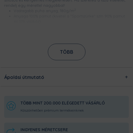
stílusos és kényelmes megjelenésért. Ha szereted a laza viseletet,
rendelj egy mérettel nagyobbat!
2
Vastagabb puha anyag, 180g/m
Anyaga 100% pamut (kivétel a "Sportszürke" szín 90% pamut
és 10% viszkóz)
Bordázott és erősített nyakerősítés,
Méretek S és 4XL között
Csúcsminőségű digitális nyomtatással készül, így a minta
élénk színű, szellőzik és évekig garantáltan kopásmentes
Nem nyúlik és nem zsugorodik
TÖBB
Ezt a terméket a kínálatunkban megtalálható designokból
egyedileg készítjük számodra, a legnagyobb odafigyeléssel!
Nincsen előre legyártott raktárkészletünk, így Pamutmanóink
azon dolgoznak, hogy minél gyorsabban elkészüljenek a
Ápolási útmutató
rendeléseddel, és még frissen és ropogósan, kerüljön
hozzád!
TÖBB MINT 200.000 ELÉGEDETT VÁSÁRLÓ
Köszönhetően prémium termékeinknek
INGYENES MÉRETCSERE