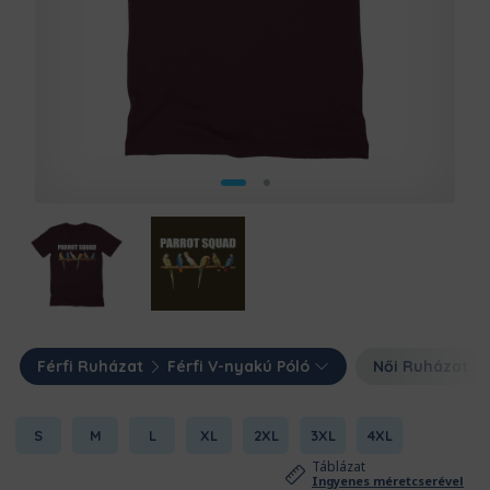
Férfi Ruházat
Férfi V-nyakú Póló
Női Ruházat
S
M
L
XL
2XL
3XL
4XL
Táblázat
Ingyenes méretcserével