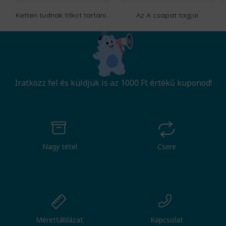
Ketten tudnak titkot tartani, ha ez egyikük halott
Az A csapat tagjai
Iratkozz fel és küldjük is az 1000 Ft értékű kuponod!
Nagy tétel
Csere
Mérettáblázat
Kapcsolat