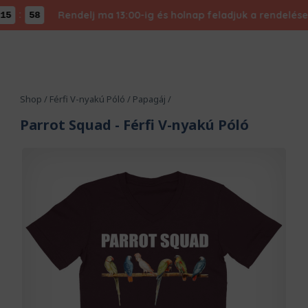
:
Rendelj ma 13:00-ig és holnap feladjuk a rendelésed -
57
Shop
/
Férfi V-nyakú Póló
/
Papagáj
/
Parrot Squad
- Férfi V-nyakú Póló