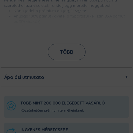
kényelmes megjelenésért. Nem nyúlik, mivel 100% pamut. Ha
szereted a laza viseletet, rendelj egy mérettel nagyobbat!
2
Könnyedebb prémium anyag, 146g/m
Anyaga 100% pamut (kivétel a "Sportszürke" szín 85% pamut
és 15% viszkóz)
Bordázott és erősített nyakpasszé
Méretek S és 2XL között
Csúcsminőségű digitális nyomtatással készül, így a minta
élénk színű, szellőzik és évekig garantáltan kopásmentes
Nem nyúlik és nem zsugorodik
TÖBB
Ezt a terméket a kínálatunkban megtalálható designokból
egyedileg készítjük számodra, a legnagyobb odafigyeléssel!
Nincsen előre legyártott raktárkészletünk, így Pamutmanóink
azon dolgoznak, hogy minél gyorsabban elkészüljenek a
Ápolási útmutató
rendeléseddel, és még frissen és ropogósan, kerüljön
hozzád!
TÖBB MINT 200.000 ELÉGEDETT VÁSÁRLÓ
Köszönhetően prémium termékeinknek
INGYENES MÉRETCSERE