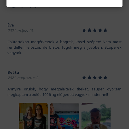
Kedves Pamutmanók! Köszönöm szépen a gyors szállítást.
Nagyon jó anyaga van a pólónak, és a mintát is imádom!
Éva
1
2
3
4
5
2021. május 10.
Csütörtökön megérkeztek a bögrék, köszi szépen! Nem most
rendeltem először, de biztos fogok még a jövőben. Szuperek
vagytok.
Beáta
1
2
3
4
5
2021. augusztus 2.
Annyira örülök, hogy megtaláltalak titeket, szuper gyorsan
megkaptam a pólót. 100%-ig elégedett vagyok mindennel!