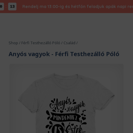
:
Rendelj ma 13:00-ig és hétfőn feladjuk apák napi rende
12
Shop
/
Férfi Testhezálló Póló
/
Család
/
Anyós vagyok
- Férfi Testhezálló Póló