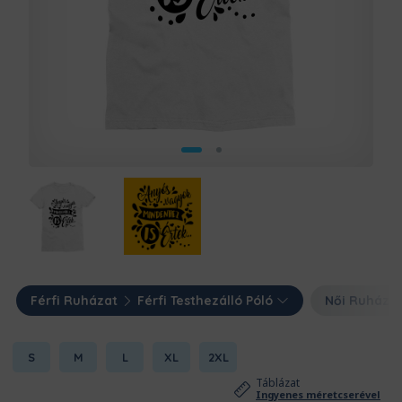
Férfi Ruházat
Férfi Testhezálló Póló
Női Ruháza
S
M
L
XL
2XL
Táblázat
Ingyenes méretcserével