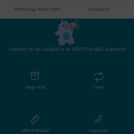
Mindig egy lépést előre
Kölyökpofi
Iratkozz fel és küldjük is az 1000 Ft értékű kuponod!
Nagy tétel
Csere
Mérettáblázat
Kapcsolat