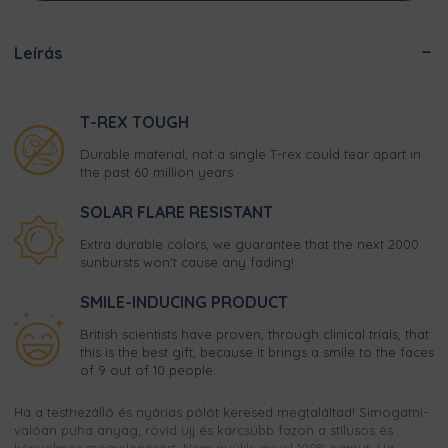
Leírás
T-REX TOUGH
Durable material, not a single T-rex could tear apart in
the past 60 million years
SOLAR FLARE RESISTANT
Extra durable colors, we guarantee that the next 2000
sunbursts won't cause any fading!
SMILE-INDUCING PRODUCT
British scientists have proven, through clinical trials, that
this is the best gift, because it brings a smile to the faces
of 9 out of 10 people.
Ha a testhezálló és nyárias pólót keresed megtaláltad! Simogatni-
valóan puha anyag, rövid ujj és karcsúbb fazon a stílusos és