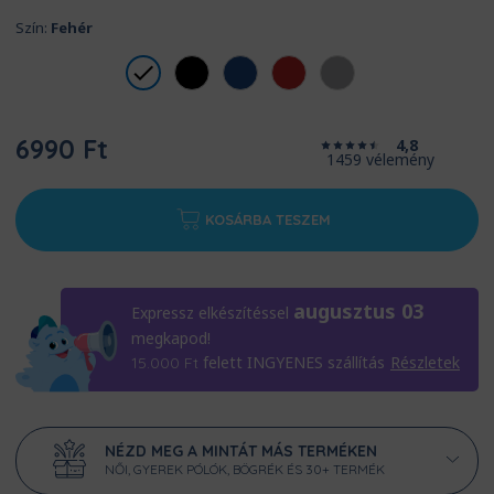
Szín:
Fehér
6990 Ft
4,8
1459 vélemény
KOSÁRBA TESZEM
augusztus 03
Expressz elkészítéssel
megkapod!
felett INGYENES szállítás
Részletek
15.000
Ft
NÉZD MEG A MINTÁT MÁS TERMÉKEN
NŐI, GYEREK PÓLÓK, BÖGRÉK ÉS 30+ TERMÉK