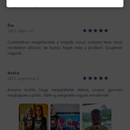
Kedves Pamutmanók! Köszönöm szépen a gyors szállítást.
Nagyon jó anyaga van a pólónak, és a mintát is imádom!
Éva
1
2
3
4
5
2021. május 10.
Csütörtökön megérkeztek a bögrék, köszi szépen! Nem most
rendeltem először, de biztos fogok még a jövőben. Szuperek
vagytok.
Beáta
1
2
3
4
5
2021. augusztus 2.
Annyira örülök, hogy megtaláltalak titeket, szuper gyorsan
megkaptam a pólót. 100%-ig elégedett vagyok mindennel!