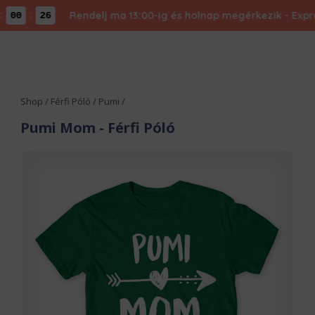
:
Rendelj ma 13:00-ig és holnap megérkezik - Express
00
26
Shop
/
Férfi Póló
/
Pumi
/
Pumi Mom
- Férfi Póló