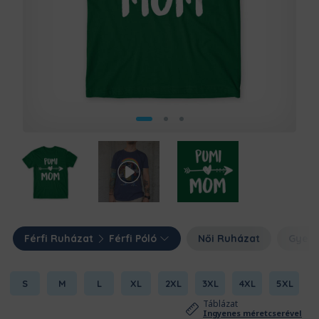
Férfi Ruházat
Férfi Póló
Női Ruházat
Gyerm
S
M
L
XL
2XL
3XL
4XL
5XL
Táblázat
Ingyenes méretcserével