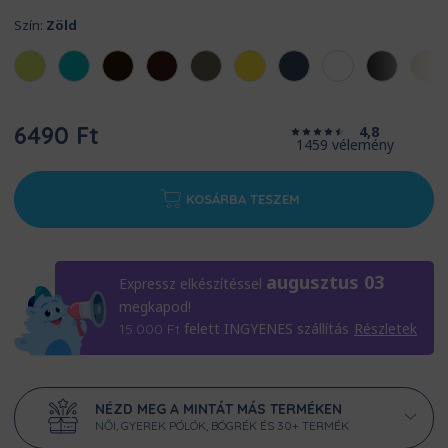
Szín:
Zöld
6490 Ft
4,8
1459 vélemény
KOSÁRBA TESZEM
augusztus 03
Expressz elkészítéssel
megkapod!
felett INGYENES szállítás
Részletek
15.000
Ft
NÉZD MEG A MINTÁT MÁS TERMÉKEN
NŐI, GYEREK PÓLÓK, BÖGRÉK ÉS 30+ TERMÉK