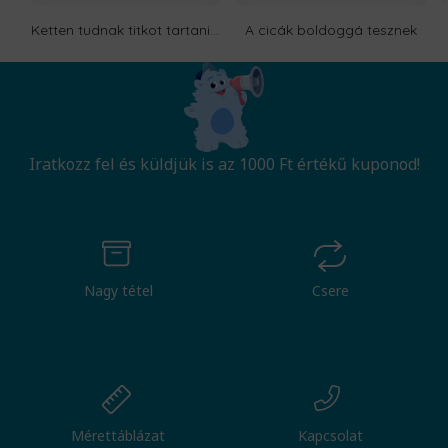
Ketten tudnak titkot tartani, ha ez egyikük halott
A cicák boldoggá tesznek
Iratkozz fel és küldjük is az 1000 Ft értékű kuponod!
Nagy tétel
Csere
Mérettáblázat
Kapcsolat