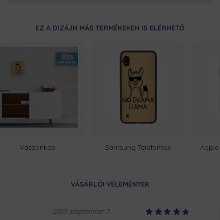
Ugye milyen bosszantó, amikor e
duplán megerősített varrásainak,
EZ A DIZÁJN MÁS TERMÉKEKEN IS ELÉRHETŐ
bosszankodnod.
Vászonkép
Samsung Telefontok
Apple 
Ezt a terméket a kínálatunkban 
készítjük számodra, a legnagyobb
legyártott raktárkészletünk, íg
minél gyorsabban elkészüljenek a
VÁSÁRLÓI VÉLEMÉNYEK
ropogósan, kerüljön hozzád!
1
2
3
4
5
2020. szeptember 7.