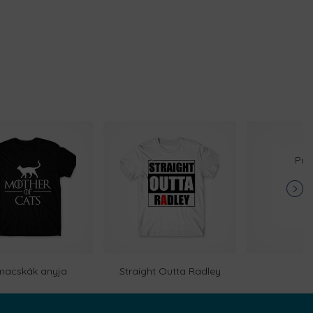
Purr
macskák anyja
Straight Outta Radley