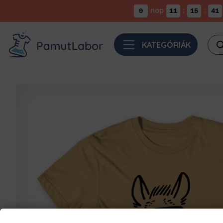
nap
:
:
0
11
15
40
Pro
KATEGÓRIÁK
sea