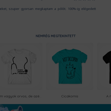
iteket, szuper gyorsan megkaptam a pólót. 100%-ig elégedett
NEMRÉG MEGTEKINTETT
Nem vagyok orvos, de azért vetek rád egy pillantást
Cicakornis
A 