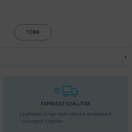
veled maradjanak. Prémium minőségű, 190g/m2 vastagságú, gyűrűs
fonású pamutból készülnek, így bírni fogják a strapát.
ES NYOMAT
TÖBB
tási technikának köszönhetően, ez a
. Közvetlenül az anyag rostjaiba
ssel rögzítjük azt. Így évek alatt sem
SZUPER KÉNYELMES, ERŐSÍTETT NYAKKIVÁGÁS
Tudjuk, hogy mennyire fontos, hogy kényelmes legyen egy póló
nyakkivágása, ne szorítson, de ne is álljon el. Így ezt a rugalmas
nyakpasszét biztos imádni fogod! Kényelmes és formatartó, nem kell
EXPRESSZ SZÁLLÍTÁS
majd attól tartanod, hogy idővel kinyúlik.
Legfeljebb 2 nap alatt nálad a rendelésed!
* országtól függően
ARRÁSOK