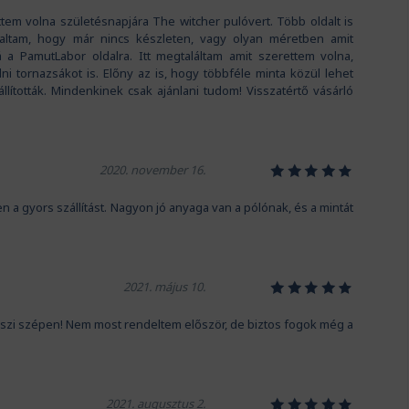
tem volna születésnapjára The witcher pulóvert. Több oldalt is
ltam, hogy már nincs készleten, vagy olyan méretben amit
á a PamutLabor oldalra. Itt megtaláltam amit szerettem volna,
i tornazsákot is. Előny az is, hogy többféle minta közül lehet
állították. Mindenkinek csak ajánlani tudom! Visszatértő vásárló
1
2
3
4
5
2020. november 16.
gyors szállítást. Nagyon jó anyaga van a pólónak, és a mintát
1
2
3
4
5
2021. május 10.
szi szépen! Nem most rendeltem először, de biztos fogok még a
1
2
3
4
5
2021. augusztus 2.