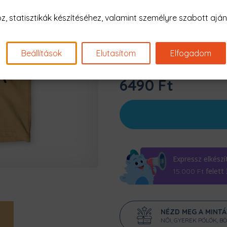
Szín:
Homok
 statisztikák készítéséhez, valamint személyre szabott ajánl
Beállítások
Elutasítom
Elfogadom
6490 Ft
Expressz elkészí
felett
15.000
Ft
NÉZD MEG A MINT
NŐI, GYEREK PÓLÓK, B