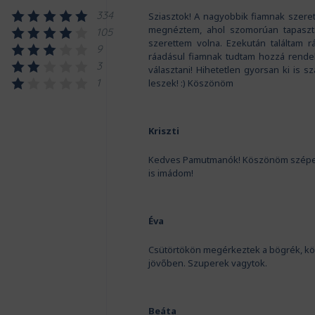
334
Sziasztok! A nagyobbik fiamnak szeret
megnéztem, ahol szomorúan tapaszta
105
szerettem volna. Ezekután találtam r
9
ráadásul fiamnak tudtam hozzá rendeln
3
választani! Hihetetlen gyorsan ki is sz
1
leszek! :) Köszönöm
Kriszti
Kedves Pamutmanók! Köszönöm szépen a 
is imádom!
Éva
Csütörtökön megérkeztek a bögrék, kö
jövőben. Szuperek vagytok.
Beáta