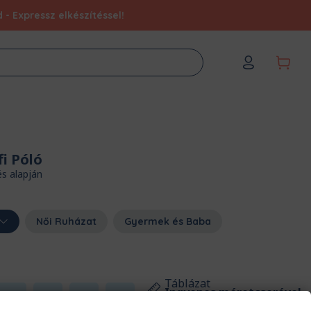
- Expressz elkészítéssel!
fi Póló
és alapján
Női Ruházat
Gyermek és Baba
Táblázat
Ingyenes méretcserével
2XL
3XL
4XL
5XL