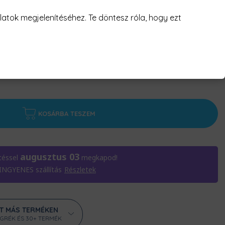
atok megjelenítéséhez. Te döntesz róla, hogy ezt
KOSÁRBA TESZEM
augusztus 03
téssel
megkapod!
 INGYENES szállítás
Részletek
ÁT MÁS TERMÉKEN
ÖGRÉK ÉS 30+ TERMÉK