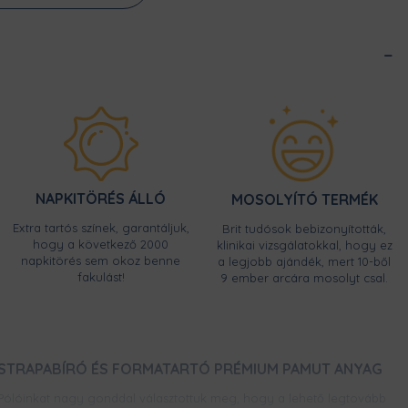
NAPKITÖRÉS ÁLLÓ
MOSOLYÍTÓ TERMÉK
Extra tartós színek, garantáljuk,
Brit tudósok bebizonyították,
hogy a következő 2000
klinikai vizsgálatokkal, hogy ez
napkitörés sem okoz benne
a legjobb ajándék, mert 10-ből
fakulást!
9 ember arcára mosolyt csal.
STRAPABÍRÓ ÉS FORMATARTÓ PRÉMIUM PAMUT ANYAG
Pólóinkat nagy gonddal választottuk meg, hogy a lehető legtovább