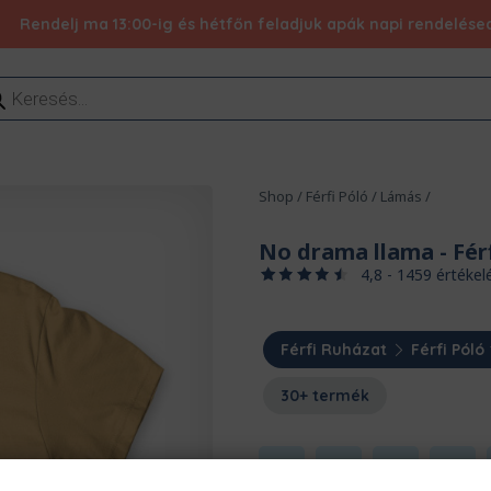
Rendelj ma 13:00-ig és hétfőn feladjuk apák napi rendelésed 
ducts
rch
Shop
/
Férfi Póló
/
Lámás
/
No drama llama
- Fér
4,8 - 1459 értékel
Férfi Ruházat
Férfi Póló
30+ termék
S
M
L
XL