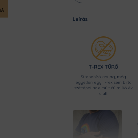
Leírás
T-REX TŰRŐ
Strapabíró anyag, még
egyetlen egy T-rex sem bírta
széttépni az elmúlt 60 millió év
alatt