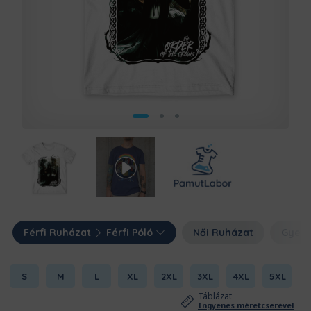
Férfi Ruházat
Férfi Póló
Női Ruházat
Gyerm
S
M
L
XL
2XL
3XL
4XL
5XL
Táblázat
Ingyenes méretcserével