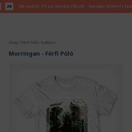
NE HAGYD ITT AZ INGYEN PÓLÓD - Rendelj 19.990 Ft felett,
20
Shop
/
Férfi Póló
/
Kultúra
/
Morringan
- Férfi Póló