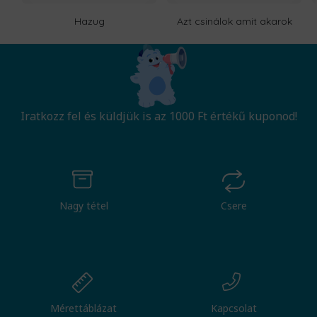
Hazug
Azt csinálok amit akarok
Iratkozz fel és küldjük is az 1000 Ft értékű kuponod!
Nagy tétel
Csere
Mérettáblázat
Kapcsolat