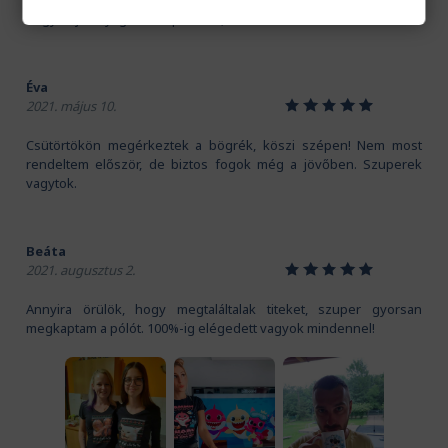
Kedves Pamutmanók! Köszönöm szépen a gyors szállítást.
Nagyon jó anyaga van a pólónak, és a mintát is imádom!
Éva
1
2
3
4
5
2021. május 10.
Csütörtökön megérkeztek a bögrék, köszi szépen! Nem most
rendeltem először, de biztos fogok még a jövőben. Szuperek
vagytok.
Beáta
1
2
3
4
5
2021. augusztus 2.
Annyira örülök, hogy megtaláltalak titeket, szuper gyorsan
megkaptam a pólót. 100%-ig elégedett vagyok mindennel!