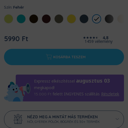
Szín:
Fehér
5990 Ft
4,8
1459 vélemény
KOSÁRBA TESZEM
augusztus 03
Expressz elkészítéssel
megkapod!
felett INGYENES szállítás
Részletek
15.000
Ft
NÉZD MEG A MINTÁT MÁS TERMÉKEN
NŐI, GYEREK PÓLÓK, BÖGRÉK ÉS 30+ TERMÉK