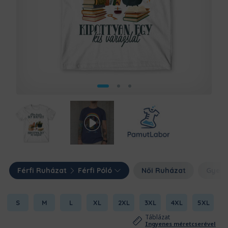
Férfi Ruházat
Férfi Póló
Női Ruházat
Gyerm
S
M
L
XL
2XL
3XL
4XL
5XL
Táblázat
Ingyenes méretcserével