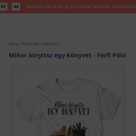
:
Rendelj ma 13:00-ig és holnap feladjuk a rendelésed -
41
Shop
/
Férfi Póló
/
Olvasás
/
Mikor kinyitsz egy könyvet
- Férfi Póló