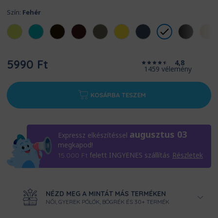
Szín:
Fehér
5990 Ft
4,8
1459 vélemény
KOSÁRBA TESZEM
augusztus 03
Expressz elkészítéssel
megkapod!
felett INGYENES szállítás
Részletek
15.000
Ft
NÉZD MEG A MINTÁT MÁS TERMÉKEN
NŐI, GYEREK PÓLÓK, BÖGRÉK ÉS 30+ TERMÉK