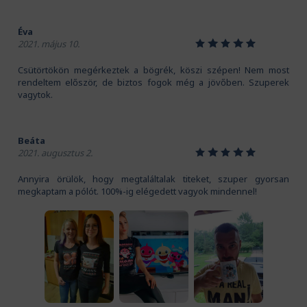
Éva
1
2
3
4
5
2021. május 10.
Csütörtökön megérkeztek a bögrék, köszi szépen! Nem most
rendeltem először, de biztos fogok még a jövőben. Szuperek
vagytok.
Beáta
1
2
3
4
5
2021. augusztus 2.
Annyira örülök, hogy megtaláltalak titeket, szuper gyorsan
megkaptam a pólót. 100%-ig elégedett vagyok mindennel!