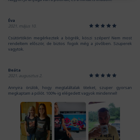
Éva
1
2
3
4
5
2021. május 10.
Csütörtökön megérkeztek a bögrék, köszi szépen! Nem most
rendeltem először, de biztos fogok még a jövőben. Szuperek
vagytok.
Beáta
1
2
3
4
5
2021. augusztus 2.
Annyira örülök, hogy megtaláltalak titeket, szuper gyorsan
megkaptam a pólót. 100%-ig elégedett vagyok mindennel!