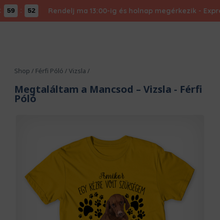
:
Rendelj ma 13:00-ig és holnap megérkezik - Expressz
59
51
Shop
/
Férfi Póló
/
Vizsla
/
Megtaláltam a Mancsod – Vizsla
- Férfi
Póló