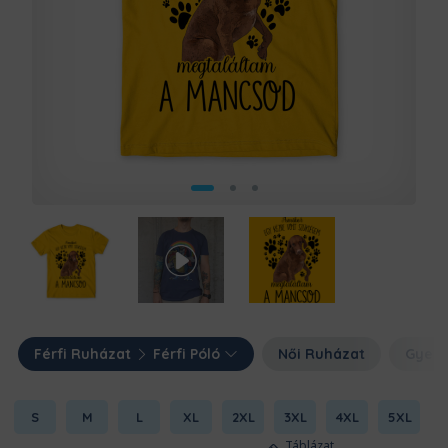
Férfi Ruházat
Férfi Póló
Női Ruházat
Gyerm
S
M
L
XL
2XL
3XL
4XL
5XL
Táblázat