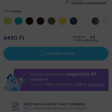
Ingyenes méretcserével
Szín:
Sárga
6490 Ft
4,8
1459 vélemény
KOSÁRBA TESZEM
augusztus 03
Expressz elkészítéssel
megkapod!
felett INGYENES szállítás
Részletek
15.000
Ft
NÉZD MEG A MINTÁT MÁS TERMÉKEN
NŐI, GYEREK PÓLÓK, BÖGRÉK ÉS 30+ TERMÉK