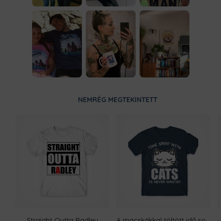
NEMRÉG MEGTEKINTETT
Straight Outta Radley
A macskákkal töltött idő sosem elvesztegetett