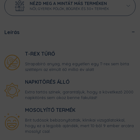
NÉZD MEG A MINTÁT MÁS TERMÉKEN
NŐI, GYEREK PÓLÓK, BÖGRÉK ÉS 30+ TERMÉK
Leírás
T-REX TŰRŐ
Strapabíró anyag, még egyetlen egy T-rex sem bírta
széttépni az elmúlt 60 millió év alatt
NAPKITÖRÉS ÁLLÓ
Extra tartós színek, garantáljuk, hogy a következő 2000
napkitörés sem okoz benne fakulást!
MOSOLYÍTÓ TERMÉK
Brit tudósok bebizonyították, klinikai vizsgálatokkal,
hogy ez a legjobb ajándék, mert 10-ből 9 ember arcára
mosolyt csal.