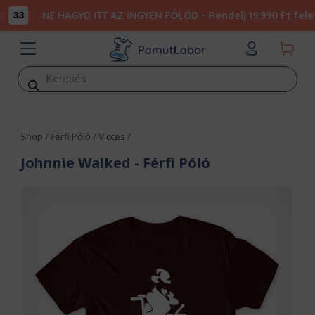
NE HAGYD ITT AZ INGYEN PÓLÓD - Rendelj 19.990 Ft felett, 
3
Products
search
Shop
/
Férfi Póló
/
Vicces
/
Johnnie Walked
- Férfi Póló