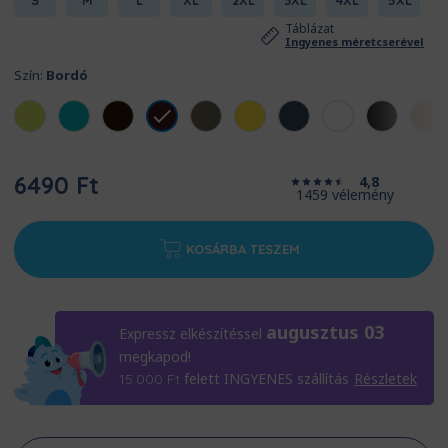
S
M
L
XL
2XL
3XL
4XL
5XL
Táblázat
Ingyenes méretcserével
Szín:
Bordó
6490 Ft
4,8
1459 vélemény
KOSÁRBA TESZEM
augusztus 03
Expressz elkészítéssel
megkapod!
felett INGYENES szállítás
Részletek
15.000
Ft