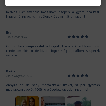
1
2
3
4
5
2020. november 16.
Kedves Pamutmanók! Köszönöm szépen a gyors szállítást.
Nagyon jó anyaga van a pólónak, és a mintát is imádom!
Éva
1
2
3
4
5
2021. május 10.
Csütörtökön megérkeztek a bögrék, köszi szépen! Nem most
rendeltem először, de biztos fogok még a jövőben. Szuperek
vagytok.
Beáta
1
2
3
4
5
2021. augusztus 2.
Annyira örülök, hogy megtaláltalak titeket, szuper gyorsan
megkaptam a pólót. 100%-ig elégedett vagyok mindennel!