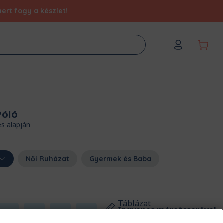
ert fogy a készlet!
Póló
és alapján
Női Ruházat
Gyermek és Baba
Táblázat
Ingyenes méretcserével
2XL
3XL
4XL
5XL