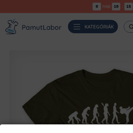
nap
:
0
10
15
Pro
KATEGÓRIÁK
sea