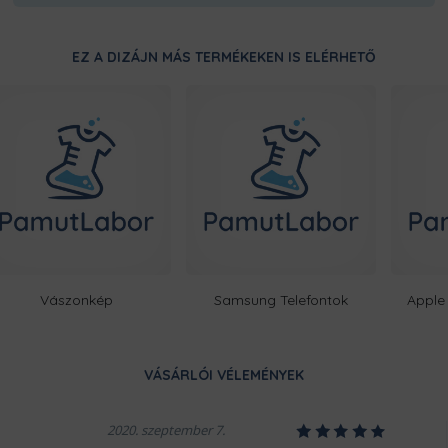
Ugye milyen bosszantó, amikor e
duplán megerősített varrásainak,
EZ A DIZÁJN MÁS TERMÉKEKEN IS ELÉRHETŐ
bosszankodnod.
Vászonkép
Samsung Telefontok
Apple 
Ezt a terméket a kínálatunkban 
készítjük számodra, a legnagyobb
legyártott raktárkészletünk, íg
minél gyorsabban elkészüljenek a
VÁSÁRLÓI VÉLEMÉNYEK
ropogósan, kerüljön hozzád!
1
2
3
4
5
2020. szeptember 7.