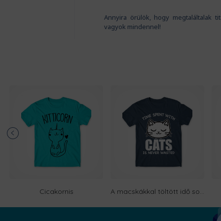
Annyira örülök, hogy megtaláltalak t
vagyok mindennel!
Cicakornis
A macskákkal töltött idő sosem elvesztegetett