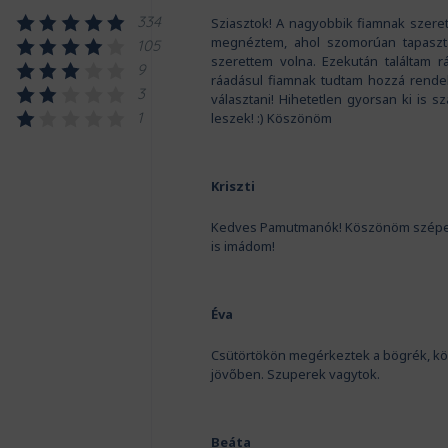
334
Sziasztok! A nagyobbik fiamnak szeret
megnéztem, ahol szomorúan tapaszta
105
szerettem volna. Ezekután találtam r
9
ráadásul fiamnak tudtam hozzá rendeln
3
választani! Hihetetlen gyorsan ki is sz
1
leszek! :) Köszönöm
Kriszti
Kedves Pamutmanók! Köszönöm szépen a 
is imádom!
Éva
Csütörtökön megérkeztek a bögrék, kö
jövőben. Szuperek vagytok.
Beáta