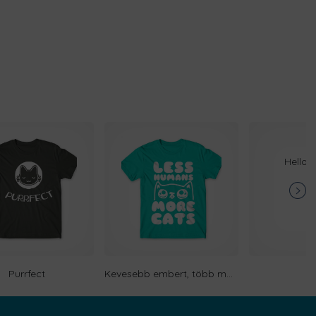
Hello 
Purrfect
Kevesebb embert, több macskát