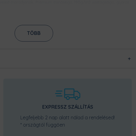
veled maradjanak. Prémium minőségű, 190g/m2 vastagságú, gyűrűs
fonású pamutból készülnek, így bírni fogják a strapát.
ES NYOMAT
TÖBB
tási technikának köszönhetően, ez a
. Közvetlenül az anyag rostjaiba
ssel rögzítjük azt. Így évek alatt sem
SZUPER KÉNYELMES, ERŐSÍTETT NYAKKIVÁGÁS
Tudjuk, hogy mennyire fontos, hogy kényelmes legyen egy póló
nyakkivágása, ne szorítson, de ne is álljon el. Így ezt a rugalmas
nyakpasszét biztos imádni fogod! Kényelmes és formatartó, nem kell
EXPRESSZ SZÁLLÍTÁS
majd attól tartanod, hogy idővel kinyúlik.
Legfeljebb 2 nap alatt nálad a rendelésed!
* országtól függően
ARRÁSOK