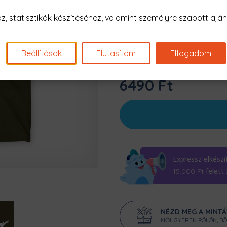
Szín:
Khaki
 statisztikák készítéséhez, valamint személyre szabott ajánl
Beállítások
Elutasítom
Elfogadom
6490 Ft
Expressz elkészí
felett
15.000
Ft
NÉZD MEG A MINT
NŐI, GYEREK PÓLÓK, B