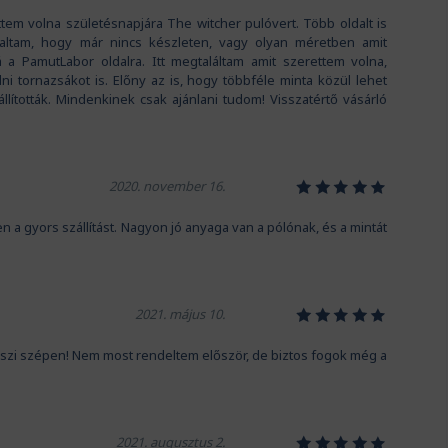
tem volna születésnapjára The witcher pulóvert. Több oldalt is
ltam, hogy már nincs készleten, vagy olyan méretben amit
á a PamutLabor oldalra. Itt megtaláltam amit szerettem volna,
i tornazsákot is. Előny az is, hogy többféle minta közül lehet
állították. Mindenkinek csak ajánlani tudom! Visszatértő vásárló
1
2
3
4
5
2020. november 16.
gyors szállítást. Nagyon jó anyaga van a pólónak, és a mintát
1
2
3
4
5
2021. május 10.
szi szépen! Nem most rendeltem először, de biztos fogok még a
1
2
3
4
5
2021. augusztus 2.