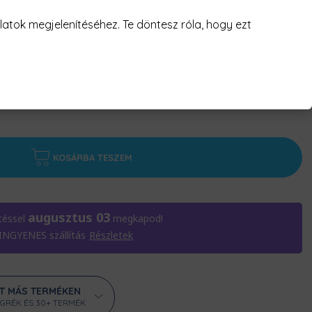
atok megjelenítéséhez. Te döntesz róla, hogy ezt
KOSÁRBA TESZEM
augusztus 03
téssel
megkapod!
 INGYENES szállítás
Részletek
ÁT MÁS TERMÉKEN
ÖGRÉK ÉS 30+ TERMÉK