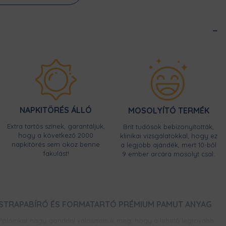
NAPKITÖRÉS ÁLLÓ
MOSOLYÍTÓ TERMÉK
Extra tartós színek, garantáljuk,
Brit tudósok bebizonyították,
hogy a következő 2000
klinikai vizsgálatokkal, hogy ez
napkitörés sem okoz benne
a legjobb ajándék, mert 10-ből
fakulást!
9 ember arcára mosolyt csal.
STRAPABÍRÓ ÉS FORMATARTÓ PRÉMIUM PAMUT ANYAG
Pólóinkat nagy gonddal választottuk meg, hogy a lehető legtovább