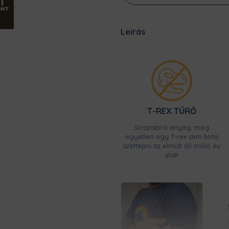
Leírás
T-REX TŰRŐ
Strapabíró anyag, még
egyetlen egy T-rex sem bírta
széttépni az elmúlt 60 millió év
alatt