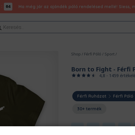
:
Ma még jár az ajándék póló rendelésed mellé! Siess, m
03
ducts
rch
Shop
/
Férfi Póló
/
Sport
/
Born to Fight
- Férfi 
4,8 - 1459 értékel
Férfi Ruházat
Férfi Póló
30+ termék
S
M
L
XL