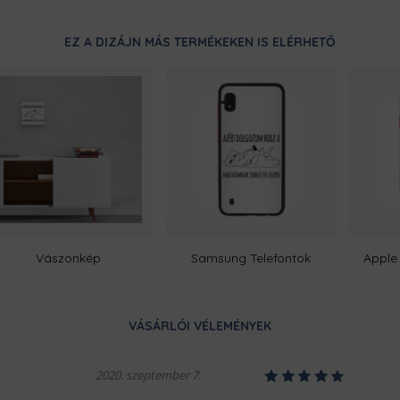
Ugye milyen bosszantó, amikor e
duplán megerősített varrásainak,
EZ A DIZÁJN MÁS TERMÉKEKEN IS ELÉRHETŐ
bosszankodnod.
Vászonkép
Samsung Telefontok
Apple 
Ezt a terméket a kínálatunkban 
készítjük számodra, a legnagyobb
legyártott raktárkészletünk, íg
minél gyorsabban elkészüljenek a
VÁSÁRLÓI VÉLEMÉNYEK
ropogósan, kerüljön hozzád!
1
2
3
4
5
2020. szeptember 7.