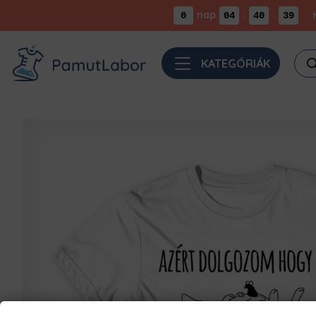
nap
:
:
0
04
40
38
Pro
KATEGÓRIÁK
sea