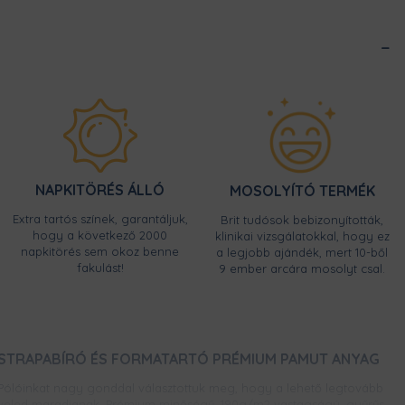
NAPKITÖRÉS ÁLLÓ
MOSOLYÍTÓ TERMÉK
Extra tartós színek, garantáljuk,
Brit tudósok bebizonyították,
hogy a következő 2000
klinikai vizsgálatokkal, hogy ez
napkitörés sem okoz benne
a legjobb ajándék, mert 10-ből
fakulást!
9 ember arcára mosolyt csal.
STRAPABÍRÓ ÉS FORMATARTÓ PRÉMIUM PAMUT ANYAG
Pólóinkat nagy gonddal választottuk meg, hogy a lehető legtovább
veled maradjanak. Prémium minőségű, 190g/m2 vastagságú, gyűrűs