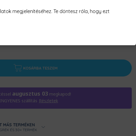
atok megjelenítéséhez. Te döntesz róla, hogy ezt
KOSÁRBA TESZEM
augusztus 03
téssel
megkapod!
 INGYENES szállítás
Részletek
T MÁS TERMÉKEN
ÖGRÉK ÉS 30+ TERMÉK