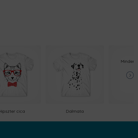
Mindenki
Hipszter cica
Dalmata