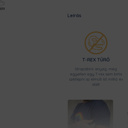
Leírás
T-REX TŰRŐ
Strapabíró anyag, még
egyetlen egy T-rex sem bírta
széttépni az elmúlt 60 millió év
alatt