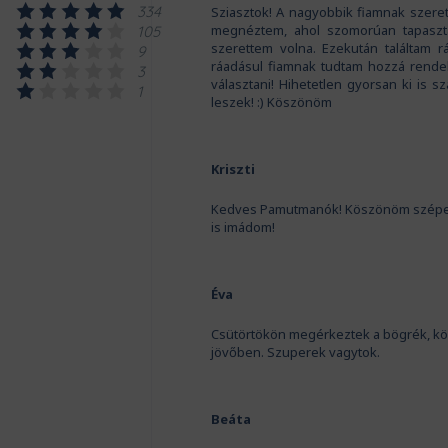
334
Sziasztok! A nagyobbik fiamnak szeret
megnéztem, ahol szomorúan tapaszta
105
szerettem volna. Ezekután találtam r
9
ráadásul fiamnak tudtam hozzá rendeln
3
választani! Hihetetlen gyorsan ki is sz
1
leszek! :) Köszönöm
Kriszti
Kedves Pamutmanók! Köszönöm szépen a 
is imádom!
Éva
Csütörtökön megérkeztek a bögrék, kö
jövőben. Szuperek vagytok.
Beáta