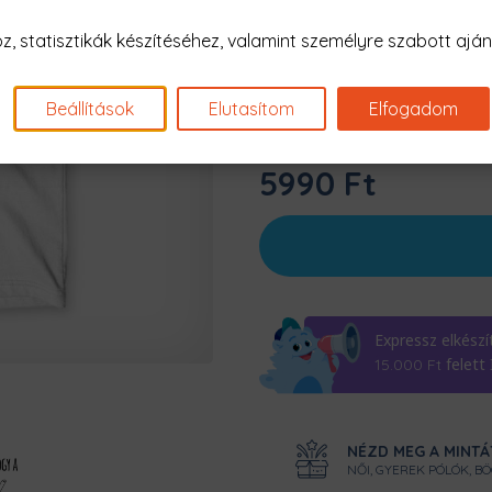
Szín:
Fehér
 statisztikák készítéséhez, valamint személyre szabott ajánl
Beállítások
Elutasítom
Elfogadom
5990 Ft
Expressz elkészí
felett
15.000
Ft
NÉZD MEG A MINTÁ
NŐI, GYEREK PÓLÓK, B