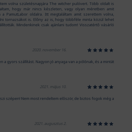
tem volna születésnapjára The witcher pulóvert. Több oldalt is
ltam, hogy már nincs készleten, vagy olyan méretben amit
á a PamutLabor oldalra. Itt megtaláltam amit szerettem volna,
i tornazsákot is. Előny az is, hogy többféle minta közül lehet
állították. Mindenkinek csak ajánlani tudom! Visszatértő vásárló
1
2
3
4
5
2020. november 16.
gyors szállítást. Nagyon jó anyaga van a pólónak, és a mintát
1
2
3
4
5
2021. május 10.
szi szépen! Nem most rendeltem először, de biztos fogok még a
1
2
3
4
5
2021. augusztus 2.