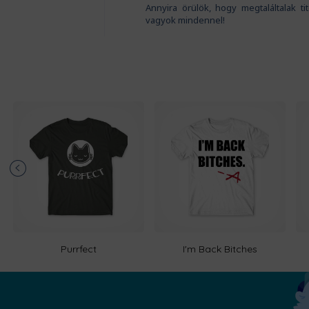
Annyira örülök, hogy megtaláltalak t
vagyok mindennel!
Purrfect
I'm Back Bitches