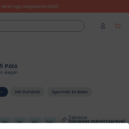
éd lehet egy meglepetés póló!
fi Póló
és alapján
Női Ruházat
Gyermek és Baba
Táblázat
Ingyenes méretcserével
2XL
3XL
4XL
5XL