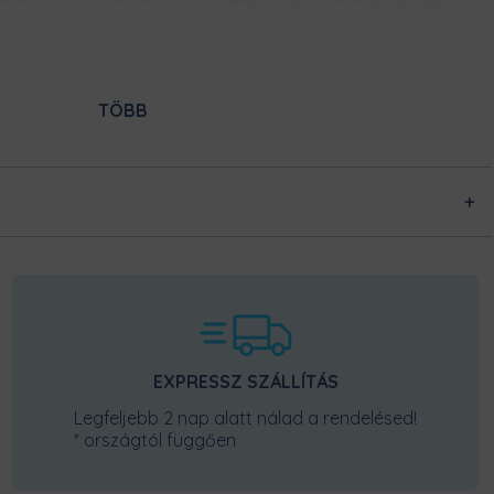
fonású pamutból készülnek, így bírni fogják a strapát.
TÖBB
ES NYOMAT
tási technikának köszönhetően, ez a
. Közvetlenül az anyag rostjaiba
ssel rögzítjük azt. Így évek alatt sem
SZUPER KÉNYELMES, ERŐSÍTETT NYAKKIVÁGÁS
Tudjuk, hogy mennyire fontos, hogy kényelmes legyen egy póló
nyakkivágása, ne szorítson, de ne is álljon el. Így ezt a rugalmas
nyakpasszét biztos imádni fogod! Kényelmes és formatartó, nem kell
EXPRESSZ SZÁLLÍTÁS
majd attól tartanod, hogy idővel kinyúlik.
Legfeljebb 2 nap alatt nálad a rendelésed!
* országtól függően
ARRÁSOK