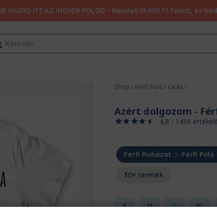
NE HAGYD ITT AZ INGYEN PÓLÓD - Rendelj 19.990 Ft felett, és ti
ducts
rch
Shop
/
Férfi Póló
/
Cicás
/
Azért dolgozom
- Fér
4,8 - 1459 értékel
Férfi Ruházat
Férfi Póló
30+ termék
S
M
L
XL