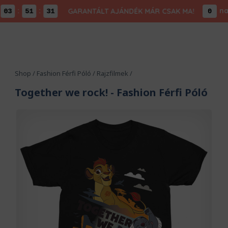
:
:
nap
GARANTÁLT AJÁNDÉK MÁR CSAK MA!
03
51
30
0
Shop
/
Fashion Férfi Póló
/
Rajzfilmek
/
Together we rock!
- Fashion Férfi Póló