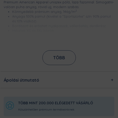
Prémium American Apparel uniszex póló, laza fazonnal. Simogatni-
valóan puha anyag, rövid ujj, modern szabás.
2
Könnyedebb prémium anyag, 146g/m
Anyaga 100% pamut (kivétel a "Sportszürke" szín 90% pamut
és 10% viszkóz)
Bordázott és erősített nyakpasszé, vállerősítés, derékrész
Méretek XS és 3XL között
Csúcsminőségű digitális nyomtatással készül, így a minta
élénk színű, szellőzik és évekig garantáltan kopásmentes
Nem nyúlik és nem zsugorodik
Ezt a terméket a kínálatunkban megtalálható designokból
TÖBB
egyedileg készítjük számodra, a legnagyobb odafigyeléssel!
Nincsen előre legyártott raktárkészletünk, így Pamutmanóink
azon dolgoznak, hogy minél gyorsabban elkészüljenek a
rendeléseddel, és még frissen és ropogósan, kerüljön
hozzád!
Ápolási útmutató
TÖBB MINT 200.000 ELÉGEDETT VÁSÁRLÓ
Köszönhetően prémium termékeinknek