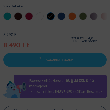
Szín:
Fekete
Original
8.990
Ft
4,8
price
1459 vélemény
8.490
Ft
was:
8.990 Ft.
Current
price
KOSÁRBA TESZEM
is:
8.490 Ft.
augusztus 12
Expressz elkészítéssel
megkapod!
felett INGYENES szállítás
Részletek
15.000
Ft