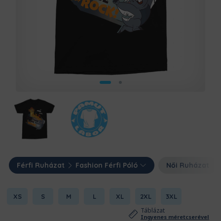
Férfi Ruházat
Fashion Férfi Póló
Női Ruházat
XS
S
M
L
XL
2XL
3XL
Táblázat
Ingyenes méretcserével