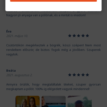
1
2
3
4
5
2020. november 16.
Kedves Pamutmanók! Köszönöm szépen a gyors szállítást.
Nagyon jó anyaga van a pólónak, és a mintát is imádom!
Éva
1
2
3
4
5
2021. május 10.
Csütörtökön megérkeztek a bögrék, köszi szépen! Nem most
rendeltem először, de biztos fogok még a jövőben. Szuperek
vagytok.
Beáta
1
2
3
4
5
2021. augusztus 2.
Annyira örülök, hogy megtaláltalak titeket, szuper gyorsan
megkaptam a pólót. 100%-ig elégedett vagyok mindennel!