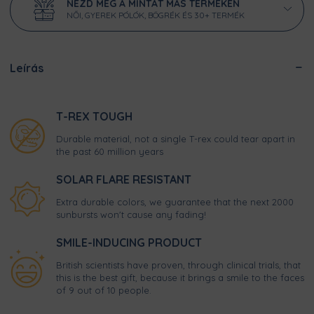
NÉZD MEG A MINTÁT MÁS TERMÉKEN
NŐI, GYEREK PÓLÓK, BÖGRÉK ÉS 30+ TERMÉK
Leírás
T-REX TOUGH
Durable material, not a single T-rex could tear apart in
the past 60 million years
SOLAR FLARE RESISTANT
Extra durable colors, we guarantee that the next 2000
sunbursts won't cause any fading!
SMILE-INDUCING PRODUCT
British scientists have proven, through clinical trials, that
this is the best gift, because it brings a smile to the faces
of 9 out of 10 people.