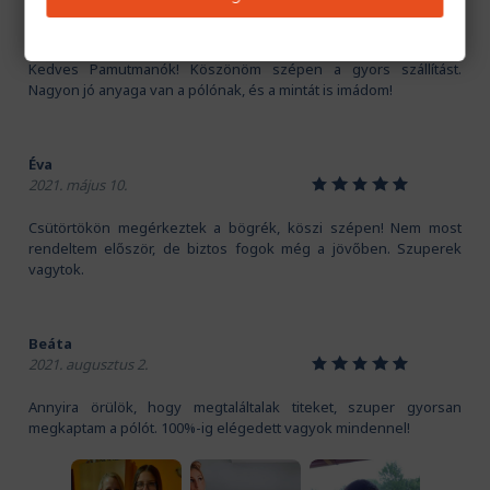
Kriszti
1
2
3
4
5
2020. november 16.
Kedves Pamutmanók! Köszönöm szépen a gyors szállítást.
Nagyon jó anyaga van a pólónak, és a mintát is imádom!
Éva
1
2
3
4
5
2021. május 10.
Csütörtökön megérkeztek a bögrék, köszi szépen! Nem most
rendeltem először, de biztos fogok még a jövőben. Szuperek
vagytok.
Beáta
1
2
3
4
5
2021. augusztus 2.
Annyira örülök, hogy megtaláltalak titeket, szuper gyorsan
megkaptam a pólót. 100%-ig elégedett vagyok mindennel!