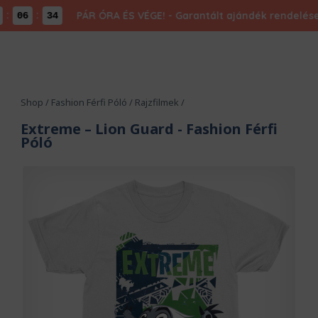
:
PÁR ÓRA ÉS VÉGE! - Garantált ajándék rendelésed 
06
34
Shop
/
Fashion Férfi Póló
/
Rajzfilmek
/
Extreme – Lion Guard
- Fashion Férfi
Póló