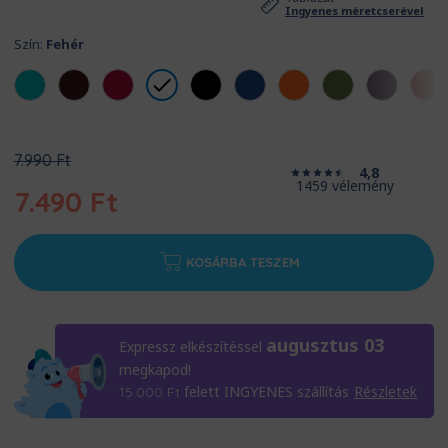
Ingyenes méretcserével
Szín:
Fehér
Original
7.990
Ft
4,8
price
1459 vélemény
7.490
Ft
was:
7.990 Ft.
Current
price
KOSÁRBA TESZEM
is:
7.490 Ft.
augusztus 03
Expressz elkészítéssel
megkapod!
felett INGYENES szállítás
Részletek
15.000
Ft