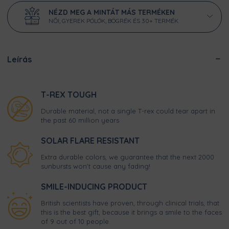
NÉZD MEG A MINTÁT MÁS TERMÉKEN
NŐI, GYEREK PÓLÓK, BÖGRÉK ÉS 30+ TERMÉK
Leírás
T-REX TOUGH
Durable material, not a single T-rex could tear apart in
the past 60 million years
SOLAR FLARE RESISTANT
Extra durable colors, we guarantee that the next 2000
sunbursts won't cause any fading!
SMILE-INDUCING PRODUCT
British scientists have proven, through clinical trials, that
this is the best gift, because it brings a smile to the faces
of 9 out of 10 people.