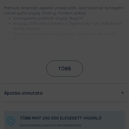
Prémium American Apparel uniszex póló, laza fazonnal. Simogatni-
valóan puha anyag, rövid ujj, modern szabás.
2
Könnyedebb prémium anyag, 146g/m
Anyaga 100% pamut (kivétel a "Sportszürke" szín 90% pamut
és 10% viszkóz)
Bordázott és erősített nyakpasszé, vállerősítés, derékrész
Méretek XS és 3XL között
Csúcsminőségű digitális nyomtatással készül, így a minta
élénk színű, szellőzik és évekig garantáltan kopásmentes
Nem nyúlik és nem zsugorodik
Ezt a terméket a kínálatunkban megtalálható designokból
TÖBB
egyedileg készítjük számodra, a legnagyobb odafigyeléssel!
Nincsen előre legyártott raktárkészletünk, így Pamutmanóink
azon dolgoznak, hogy minél gyorsabban elkészüljenek a
rendeléseddel, és még frissen és ropogósan, kerüljön
hozzád!
Ápolási útmutató
TÖBB MINT 200.000 ELÉGEDETT VÁSÁRLÓ
Köszönhetően prémium termékeinknek