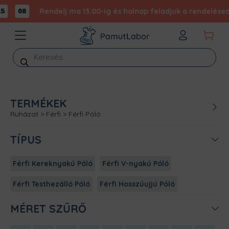
:
Rendelj ma 13:00-ig és holnap feladjuk a rendelésed -
5
08
Products
search
TERMÉKEK
Ruházat
>
Férfi
>
Férfi Póló
TÍPUS
Férfi Kereknyakú Póló
Férfi V-nyakú Póló
Férfi Testhezálló Póló
Férfi Hosszúujjú Póló
MÉRET SZŰRŐ