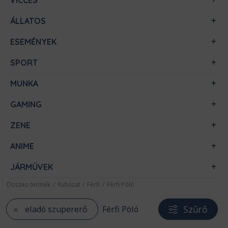
VICCES
ÁLLATOS
ESEMÉNYEK
SPORT
MUNKA
GAMING
ZENE
ANIME
JÁRMŰVEK
Összes termék
/
Ruházat
/
Férfi
/
Férfi Póló
Szűrő
eladó szupererő
Férfi Póló