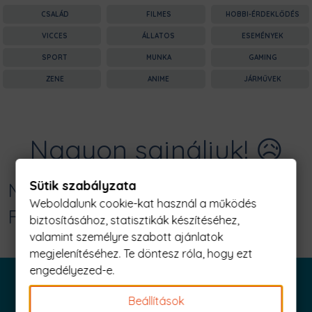
CSALÁD
FILMES
HOBBI-ÉRDEKLŐDÉS
VICCES
ÁLLATOS
ESEMÉNYEK
SPORT
MUNKA
GAMING
ZENE
ANIME
JÁRMŰVEK
Nagyon sajnáljuk! 😥
Sütik szabályzata
Nincs találat erre: "eladó szupererő
Weboldalunk cookie-kat használ a működés
Férfi Póló"
biztosításához, statisztikák készítéséhez,
valamint személyre szabott ajánlatok
megjelenítéséhez. Te döntesz róla, hogy ezt
engedélyezed-e.
Beállítások