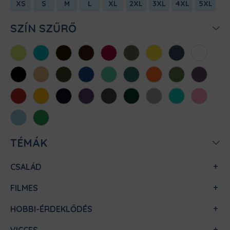
XS
S
M
L
XL
2XL
3XL
4XL
5XL
SZÍN SZŰRŐ
Almazöld
Atollkék
Barna
Bordó
Chili
Cink
Citromsárga
Denim
Fehér
Fekete
Homok
Khaki
Királykék
Menta
Méregzöld
Narancs
Oliva
Padlizsán
Piros
Sárga
Sötétkék
Sötétlila
Sötétszürke
Sötétzöld
Sportszürke
Türkiz
Világos
rózsaszín
Világoskék
Zöld
TÉMÁK
CSALÁD
FILMES
HOBBI-ÉRDEKLŐDÉS