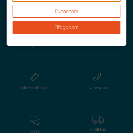
Iratkozz fel és küldjük is az 1000 Ft értékű kuponod!
Elutasítom
Elfogadom
Nagy tétel
Csere
Mérettáblázat
Kapcsolat
Szállítás
GYIK