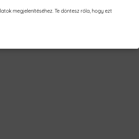
juk! 😥
atok megjelenítéséhez. Te döntesz róla, hogy ezt
zett munka Férfi Póló"