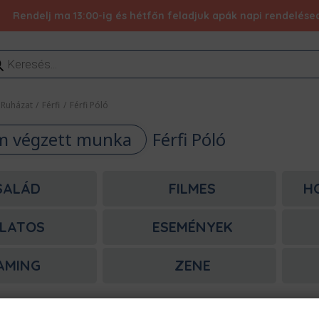
Rendelj ma 13:00-ig és hétfőn feladjuk apák napi rendelésed 
ducts
rch
Ruházat
/
Férfi
/
Férfi Póló
m végzett munka
Férfi Póló
SALÁD
FILMES
H
LATOS
ESEMÉNYEK
AMING
ZENE