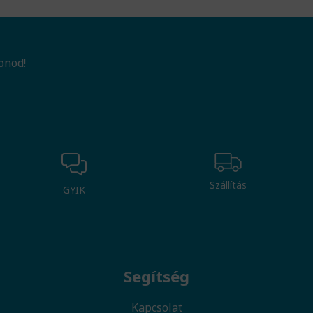
onod!
Szállítás
GYIK
Segítség
Kapcsolat