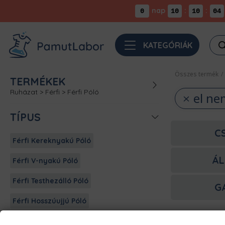
nap
:
:
0
10
10
04
Pro
KATEGÓRIÁK
sea
Összes termék
/
TERMÉKEK
Ruházat
>
Férfi
>
Férfi Póló
el ne
TÍPUS
C
Férfi Kereknyakú Póló
ÁL
Férfi V-nyakú Póló
Férfi Testhezálló Póló
G
Férfi Hosszúujjú Póló