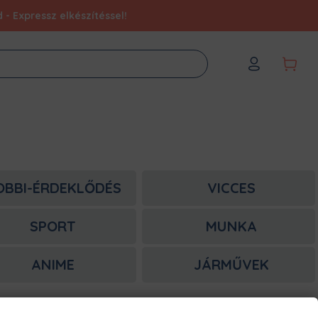
- Expressz elkészítéssel!
OBBI-ÉRDEKLŐDÉS
VICCES
SPORT
MUNKA
ANIME
JÁRMŰVEK