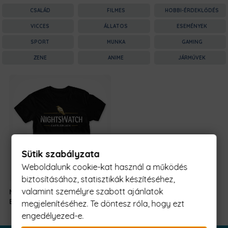
CSALÁD
FILMES
HOBBI-ÉRDEKLŐDÉS
VICCES
ÁLLATOS
ESEMÉNYEK
SPORT
MUNKA
GAMING
ZENE
ANIME
JÁRMŰVEK
Sütik szabályzata
Weboldalunk cookie-kat használ a működés
biztosításához, statisztikák készítéséhez,
valamint személyre szabott ajánlatok
Nightswatch
5990 Ft
-
Beer
tól
megjelenítéséhez. Te döntesz róla, hogy ezt
engedélyezed-e.