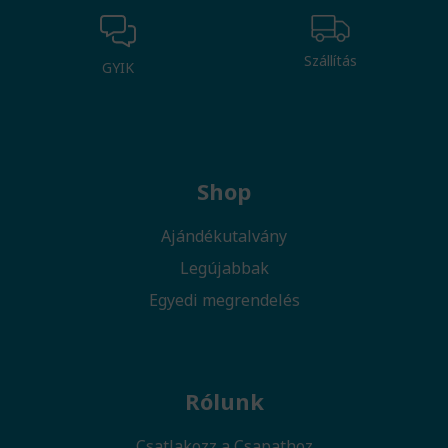
Szállítás
GYIK
Shop
Ajándékutalvány
Legújabbak
Egyedi megrendelés
Rólunk
Csatlakozz a Csapathoz