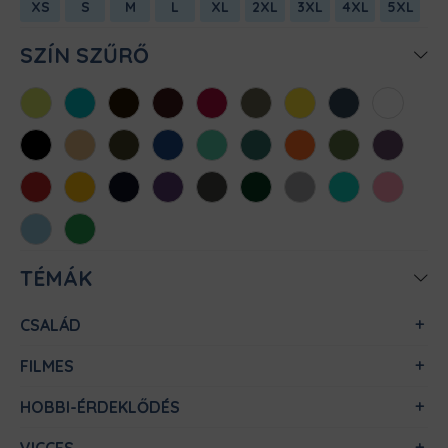
XS
S
M
L
XL
2XL
3XL
4XL
5XL
SZÍN SZŰRŐ
Almazöld
Atollkék
Barna
Bordó
Chili
Cink
Citromsárga
Denim
Fehér
Fekete
Homok
Khaki
Királykék
Menta
Méregzöld
Narancs
Oliva
Padlizsán
Piros
Sárga
Sötétkék
Sötétlila
Sötétszürke
Sötétzöld
Sportszürke
Türkiz
Világos
rózsaszín
Világoskék
Zöld
TÉMÁK
CSALÁD
FILMES
HOBBI-ÉRDEKLŐDÉS