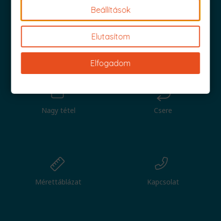
Beállítások
Elutasítom
Iratkozz fel és küldjük is az 1000 Ft értékű kuponod!
Elfogadom
Nagy tétel
Csere
Mérettáblázat
Kapcsolat