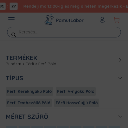
:
Rendelj ma 13:00-ig és még a héten megérkezik - Exp
1
27
Products
search
TERMÉKEK
Ruházat
>
Férfi
>
Férfi Póló
TÍPUS
Férfi Kereknyakú Póló
Férfi V-nyakú Póló
Férfi Testhezálló Póló
Férfi Hosszúujjú Póló
MÉRET SZŰRŐ