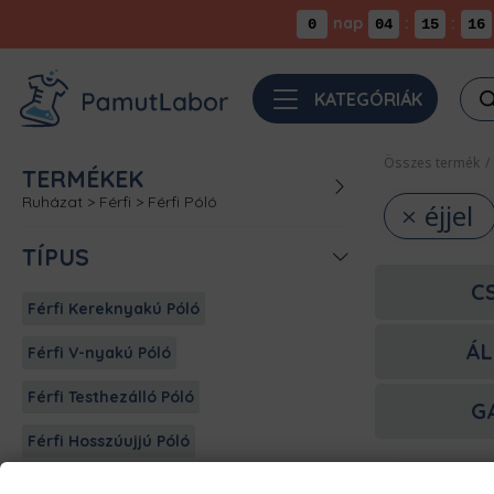
nap
:
:
0
04
15
16
Pro
KATEGÓRIÁK
sea
Összes termék
/
TERMÉKEK
Ruházat
>
Férfi
>
Férfi Póló
éjjel
TÍPUS
C
Férfi Kereknyakú Póló
ÁL
Férfi V-nyakú Póló
Férfi Testhezálló Póló
G
Férfi Hosszúujjú Póló