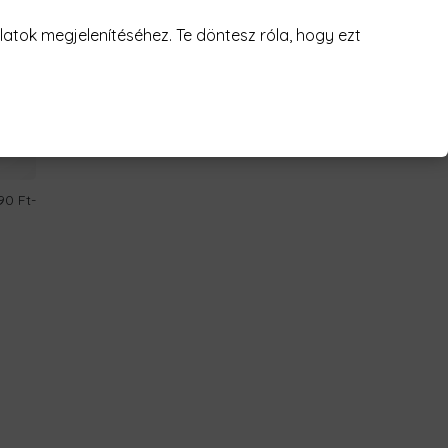
atok megjelenítéséhez. Te döntesz róla, hogy ezt
90 Ft
-