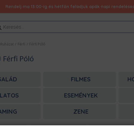
Rendelj ma 13:00-ig és hétfőn feladjuk apák napi rendelésed 
ducts
rch
Ruházat
/
Férfi
/
Férfi Póló
Férfi Póló
SALÁD
FILMES
H
LATOS
ESEMÉNYEK
AMING
ZENE