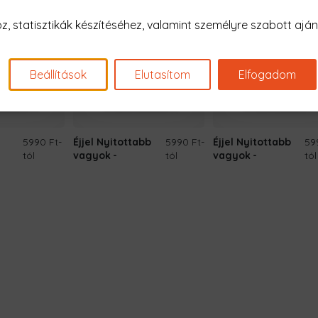
 statisztikák készítéséhez, valamint személyre szabott ajánl
Beállítások
Elutasítom
Elfogadom
5990 Ft
-
Éjjel Nyitottabb
5990 Ft
-
Éjjel Nyitottabb
59
tól
vagyok
tól
vagyok
tól