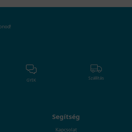
onod!
Szállítás
GYIK
Segítség
Kapcsolat