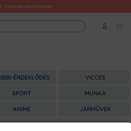
- Expressz elkészítéssel!
OBBI-ÉRDEKLŐDÉS
VICCES
SPORT
MUNKA
ANIME
JÁRMŰVEK