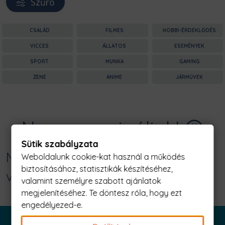
Szűrő
CSALÁD
FILMES
HOBBI-ÉRDEKLŐDÉS
VICCES
ÁLLATOS
ESEMÉNYEK
SPORT
MUNKA
GAMING
ZENE
ANIME
JÁRMŰVEK
Nagyon sajnáljuk! 😥
Sütik szabályzata
Nincs találat erre: "éjjel nyitottabb
Weboldalunk cookie-kat használ a működés
biztosításához, statisztikák készítéséhez,
vagyok Férfi Póló"
valamint személyre szabott ajánlatok
megjelenítéséhez. Te döntesz róla, hogy ezt
engedélyezed-e.