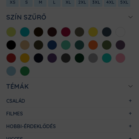
XS
S
M
L
XL
2XL
3XL
4XL
5XL
SZÍN SZŰRŐ
Almazöld
Atollkék
Barna
Bordó
Chili
Cink
Citromsárga
Denim
Fehér
Fekete
Homok
Khaki
Királykék
Menta
Méregzöld
Narancs
Oliva
Padlizsán
Piros
Sárga
Sötétkék
Sötétlila
Sötétszürke
Sötétzöld
Sportszürke
Türkiz
Világos
rózsaszín
Világoskék
Zöld
TÉMÁK
CSALÁD
FILMES
HOBBI-ÉRDEKLŐDÉS