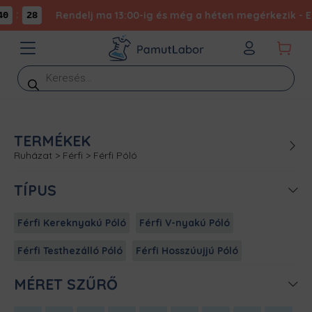
:
Rendelj ma 13:00-ig és még a héten megérkezik - Exp
0
28
Products
search
TERMÉKEK
Ruházat
>
Férfi
>
Férfi Póló
TÍPUS
Férfi Kereknyakú Póló
Férfi V-nyakú Póló
Férfi Testhezálló Póló
Férfi Hosszúujjú Póló
MÉRET SZŰRŐ