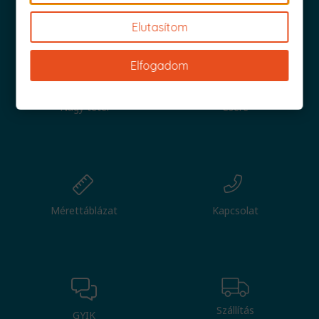
Iratkozz fel és küldjük is az 1000 Ft értékű kuponod!
Elutasítom
Elfogadom
Nagy tétel
Csere
Mérettáblázat
Kapcsolat
Szállítás
GYIK