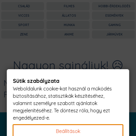
CSALÁD
FILMES
HOBBI-ÉRDEKLŐDÉS
VICCES
ÁLLATOS
ESEMÉNYEK
SPORT
MUNKA
GAMING
ZENE
ANIME
JÁRMŰVEK
Nagyon sajnáljuk! 😥
Sütik szabályzata
Nincs találat erre: "einstein salt bae
Weboldalunk cookie-kat használ a működés
Férfi Póló"
biztosításához, statisztikák készítéséhez,
valamint személyre szabott ajánlatok
megjelenítéséhez. Te döntesz róla, hogy ezt
engedélyezed-e.
Beállítások