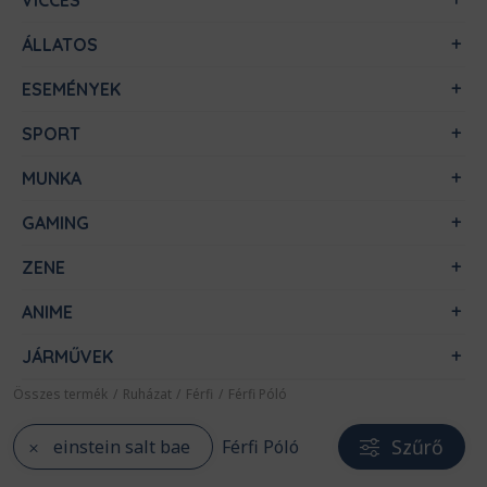
VICCES
ÁLLATOS
ESEMÉNYEK
SPORT
MUNKA
GAMING
ZENE
ANIME
JÁRMŰVEK
Összes termék
/
Ruházat
/
Férfi
/
Férfi Póló
Szűrő
einstein salt bae
Férfi Póló