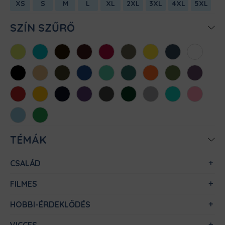
XS
S
M
L
XL
2XL
3XL
4XL
5XL
SZÍN SZŰRŐ
Almazöld
Atollkék
Barna
Bordó
Chili
Cink
Citromsárga
Denim
Fehér
Fekete
Homok
Khaki
Királykék
Menta
Méregzöld
Narancs
Oliva
Padlizsán
Piros
Sárga
Sötétkék
Sötétlila
Sötétszürke
Sötétzöld
Sportszürke
Türkiz
Világos
rózsaszín
Világoskék
Zöld
TÉMÁK
CSALÁD
FILMES
HOBBI-ÉRDEKLŐDÉS