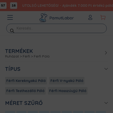
:
UTOLSÓ LEHETŐSÉG! - Ajándék 7.000 Ft értékű póló 
57
16
Products
search
TERMÉKEK
Ruházat
>
Férfi
>
Férfi Póló
TÍPUS
Férfi Kereknyakú Póló
Férfi V-nyakú Póló
Férfi Testhezálló Póló
Férfi Hosszúujjú Póló
MÉRET SZŰRŐ