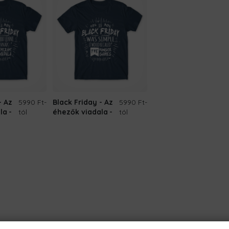
- Az
5990 Ft
-
Black Friday - Az
5990 Ft
-
la
tól
éhezők viadala
tól