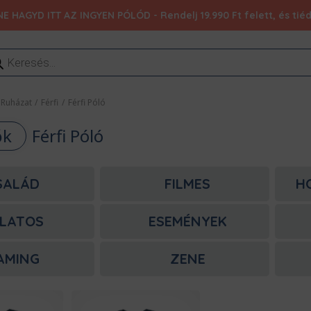
NE HAGYD ITT AZ INGYEN PÓLÓD - Rendelj 19.990 Ft felett, és ti
ducts
rch
Ruházat
/
Férfi
/
Férfi Póló
ők
Férfi Póló
SALÁD
FILMES
H
LATOS
ESEMÉNYEK
AMING
ZENE