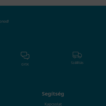
onod!
Szállítás
GYIK
Segítség
Kapcsolat