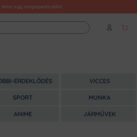
éd lehet egy meglepetés póló!
OBBI-ÉRDEKLŐDÉS
VICCES
SPORT
MUNKA
ANIME
JÁRMŰVEK