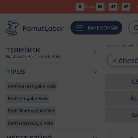
nap
:
:
0
09
47
47
Pro
KATEGÓRIÁK
sea
Összes termék
/
TERMÉKEK
Ruházat
>
Férfi
>
Férfi Póló
éhez
TÍPUS
C
Férfi Kereknyakú Póló
ÁL
Férfi V-nyakú Póló
Férfi Testhezálló Póló
G
Férfi Hosszúujjú Póló