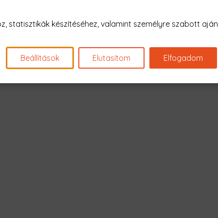
 statisztikák készítéséhez, valamint személyre szabott ajánl
Beállítások
Elutasítom
Elfogadom