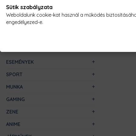
Sütik szabályzata
FILMES
Weboldalunk cookie-kat használ a működés biztosításához,
engedélyezed-e.
HOBBI-ÉRDEKLŐDÉS
VICCES
ÁLLATOS
ESEMÉNYEK
SPORT
MUNKA
GAMING
ZENE
ANIME