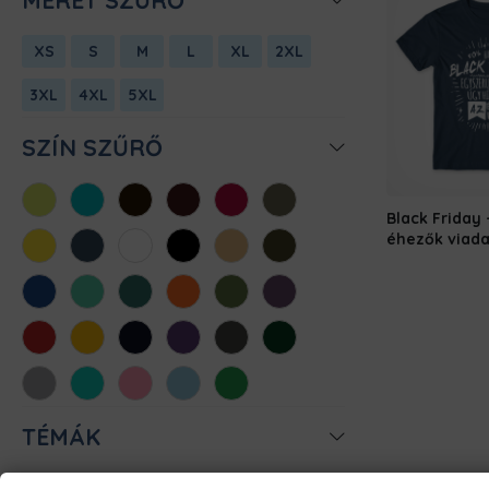
MÉRET SZŰRŐ
XS
S
M
L
XL
2XL
3XL
4XL
5XL
SZÍN SZŰRŐ
Almazöld
Atollkék
Barna
Bordó
Chili
Cink
Black Friday 
éhezők viada
Citromsárga
Denim
Fehér
Fekete
Homok
Khaki
Királykék
Menta
Méregzöld
Narancs
Oliva
Padlizsán
Piros
Sárga
Sötétkék
Sötétlila
Sötétszürke
Sötétzöld
Sportszürke
Türkiz
Világos
Világoskék
Zöld
rózsaszín
TÉMÁK
CSALÁD