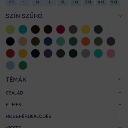
XS
S
M
L
XL
2XL
3XL
4XL
5XL
SZÍN SZŰRŐ
Almazöld
Atollkék
Barna
Bordó
Chili
Cink
Citromsárga
Denim
Fehér
Fekete
Homok
Khaki
Királykék
Menta
Méregzöld
Narancs
Oliva
Padlizsán
Piros
Sárga
Sötétkék
Sötétlila
Sötétszürke
Sötétzöld
Sportszürke
Türkiz
Világos
rózsaszín
Világoskék
Zöld
TÉMÁK
CSALÁD
FILMES
HOBBI-ÉRDEKLŐDÉS