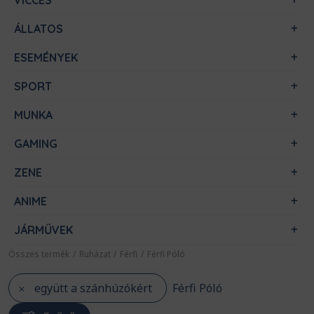
VICCES
ÁLLATOS
ESEMÉNYEK
SPORT
MUNKA
GAMING
ZENE
ANIME
JÁRMŰVEK
Összes termék
/
Ruházat
/
Férfi
/
Férfi Póló
együtt a szánhúzókért
Férfi Póló