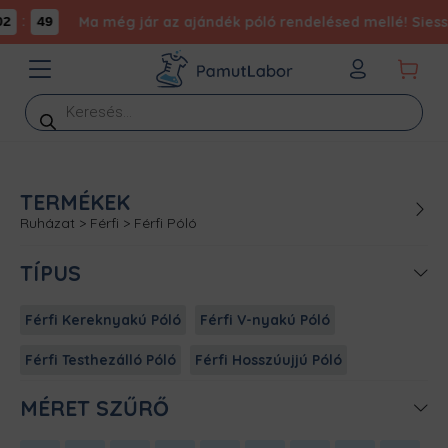
:
Ma még jár az ajándék póló rendelésed mellé! Siess, 
2
49
Products
search
TERMÉKEK
Ruházat
>
Férfi
>
Férfi Póló
TÍPUS
Férfi Kereknyakú Póló
Férfi V-nyakú Póló
Férfi Testhezálló Póló
Férfi Hosszúujjú Póló
MÉRET SZŰRŐ