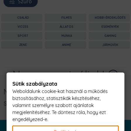
Szűrő
CSALÁD
FILMES
HOBBI-ÉRDEKLŐDÉS
VICCES
ÁLLATOS
ESEMÉNYEK
SPORT
MUNKA
GAMING
ZENE
ANIME
JÁRMŰVEK
Nagyon sajnáljuk! 😥
Sütik szabályzata
Nincs találat erre: "együtt a
Weboldalunk cookie-kat használ a működés
biztosításához, statisztikák készítéséhez,
szánhúzókért Férfi Póló"
valamint személyre szabott ajánlatok
megjelenítéséhez. Te döntesz róla, hogy ezt
engedélyezed-e.