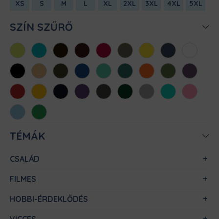
XS
S
M
L
XL
2XL
3XL
4XL
5XL
SZÍN SZŰRŐ
Almazöld
Atollkék
Barna
Bordó
Chili
Cink
Citromsárga
Denim
Fehér
Fekete
Homok
Khaki
Királykék
Menta
Méregzöld
Narancs
Oliva
Padlizsán
Piros
Sárga
Sötétkék
Sötétlila
Sötétszürke
Sötétzöld
Sportszürke
Türkiz
Világos
rózsaszín
Világoskék
Zöld
TÉMÁK
CSALÁD
FILMES
HOBBI-ÉRDEKLŐDÉS