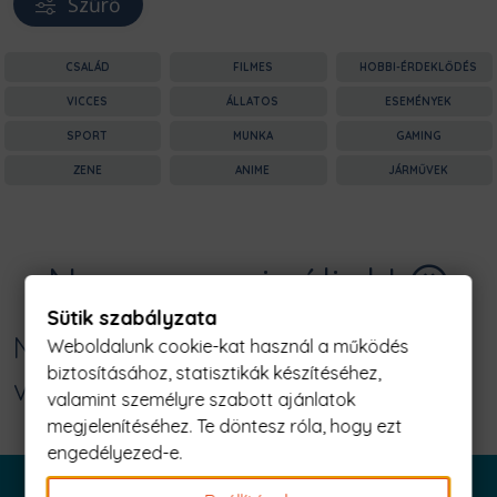
Szűrő
CSALÁD
FILMES
HOBBI-ÉRDEKLŐDÉS
VICCES
ÁLLATOS
ESEMÉNYEK
SPORT
MUNKA
GAMING
ZENE
ANIME
JÁRMŰVEK
Nagyon sajnáljuk! 😥
Sütik szabályzata
Nincs találat erre: "egyszerű ember
Weboldalunk cookie-kat használ a működés
biztosításához, statisztikák készítéséhez,
vagyok - road Férfi Póló"
valamint személyre szabott ajánlatok
megjelenítéséhez. Te döntesz róla, hogy ezt
engedélyezed-e.