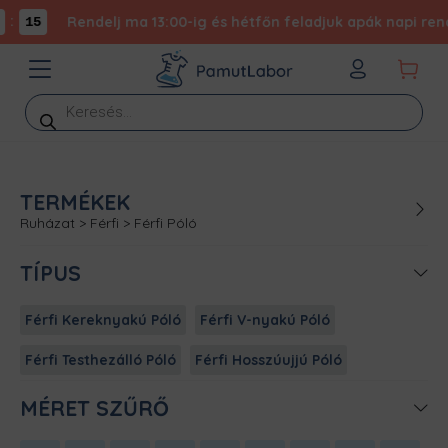
:
Rendelj ma 13:00-ig és hétfőn feladjuk apák napi rende
15
Products
search
TERMÉKEK
Ruházat
>
Férfi
>
Férfi Póló
TÍPUS
Férfi Kereknyakú Póló
Férfi V-nyakú Póló
Férfi Testhezálló Póló
Férfi Hosszúujjú Póló
MÉRET SZŰRŐ