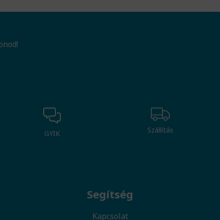
onod!
Szállítás
GYIK
Segítség
Kapcsolat