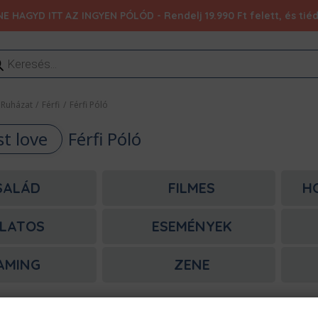
NE HAGYD ITT AZ INGYEN PÓLÓD - Rendelj 19.990 Ft felett, és ti
ducts
rch
Ruházat
/
Férfi
/
Férfi Póló
st love
Férfi Póló
SALÁD
FILMES
H
LATOS
ESEMÉNYEK
AMING
ZENE