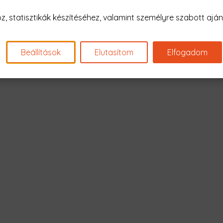
Nagyon sajnál
 statisztikák készítéséhez, valamint személyre szabott ajánl
Nincs találat erre: "dentis
Beállítások
Elutasítom
Elfogadom