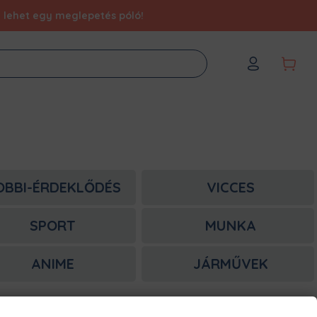
éd lehet egy meglepetés póló!
OBBI-ÉRDEKLŐDÉS
VICCES
SPORT
MUNKA
ANIME
JÁRMŰVEK