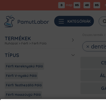
nap
:
:
0
05
40
05
Pro
KATEGÓRIÁK
sea
Összes termék
/
TERMÉKEK
Ruházat
>
Férfi
>
Férfi Póló
denti
TÍPUS
C
Férfi Kereknyakú Póló
ÁL
Férfi V-nyakú Póló
Férfi Testhezálló Póló
G
Férfi Hosszúujjú Póló