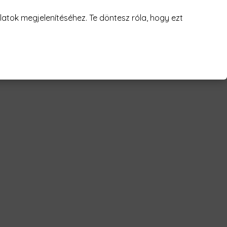
juk! 😥
atok megjelenítéséhez. Te döntesz róla, hogy ezt
t love Férfi Póló"