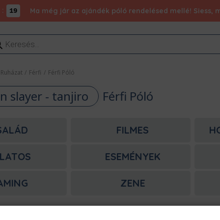
:
Ma még jár az ajándék póló rendelésed mellé! Siess, m
19
ducts
rch
Ruházat
/
Férfi
/
Férfi Póló
 slayer - tanjiro
Férfi Póló
SALÁD
FILMES
H
LATOS
ESEMÉNYEK
AMING
ZENE