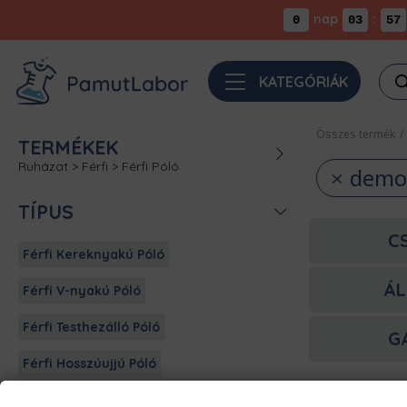
nap
:
0
03
57
Pro
KATEGÓRIÁK
sea
Összes termék
/
TERMÉKEK
Ruházat
>
Férfi
>
Férfi Póló
demon
TÍPUS
C
Férfi Kereknyakú Póló
ÁL
Férfi V-nyakú Póló
Férfi Testhezálló Póló
G
Férfi Hosszúujjú Póló