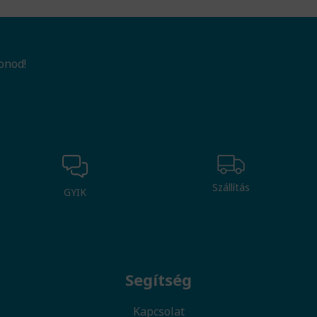
onod!
Szállítás
GYIK
Segítség
Kapcsolat