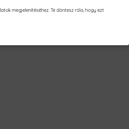
juk! 😥
atok megjelenítéséhez. Te döntesz róla, hogy ezt
r - tanjiro Férfi Póló"