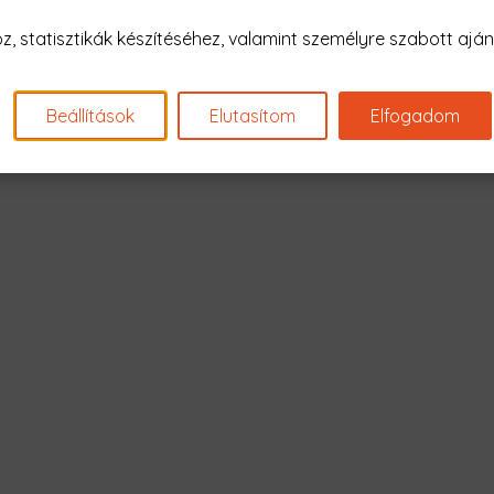
Nagyon sajnál
 statisztikák készítéséhez, valamint személyre szabott ajánl
Nincs találat erre: "demon slaye
Beállítások
Elutasítom
Elfogadom