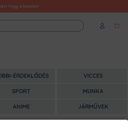
ert fogy a készlet!
OBBI-ÉRDEKLŐDÉS
VICCES
SPORT
MUNKA
ANIME
JÁRMŰVEK