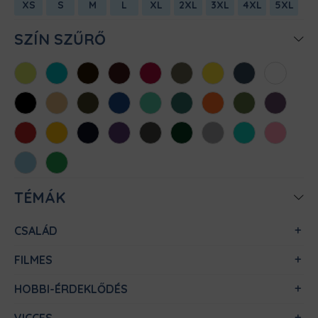
XS
S
M
L
XL
2XL
3XL
4XL
5XL
SZÍN SZŰRŐ
Almazöld
Atollkék
Barna
Bordó
Chili
Cink
Citromsárga
Denim
Fehér
Fekete
Homok
Khaki
Királykék
Menta
Méregzöld
Narancs
Oliva
Padlizsán
Piros
Sárga
Sötétkék
Sötétlila
Sötétszürke
Sötétzöld
Sportszürke
Türkiz
Világos
rózsaszín
Világoskék
Zöld
TÉMÁK
CSALÁD
FILMES
HOBBI-ÉRDEKLŐDÉS