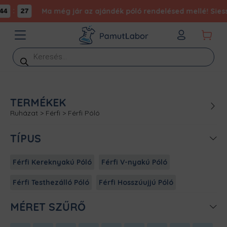
:
Ma még jár az ajándék póló rendelésed mellé! Siess,
4
27
Products
search
TERMÉKEK
Ruházat
>
Férfi
>
Férfi Póló
TÍPUS
Férfi Kereknyakú Póló
Férfi V-nyakú Póló
Férfi Testhezálló Póló
Férfi Hosszúujjú Póló
MÉRET SZŰRŐ