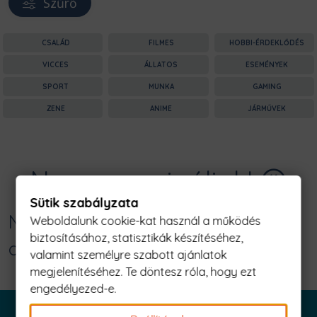
Szűrő
CSALÁD
FILMES
HOBBI-ÉRDEKLŐDÉS
VICCES
ÁLLATOS
ESEMÉNYEK
SPORT
MUNKA
GAMING
ZENE
ANIME
JÁRMŰVEK
Nagyon sajnáljuk! 😥
Sütik szabályzata
Nincs találat erre: "democracy is so
Weboldalunk cookie-kat használ a működés
biztosításához, statisztikák készítéséhez,
overrated Férfi Póló"
valamint személyre szabott ajánlatok
megjelenítéséhez. Te döntesz róla, hogy ezt
engedélyezed-e.