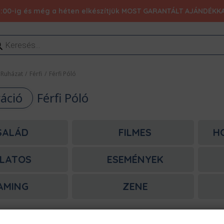
:00-ig és még a héten elkészítjük MOST GARANTÁLT AJÁNDÉKKAL 1
ducts
rch
Ruházat
/
Férfi
/
Férfi Póló
áció
Férfi Póló
SALÁD
FILMES
H
LATOS
ESEMÉNYEK
AMING
ZENE