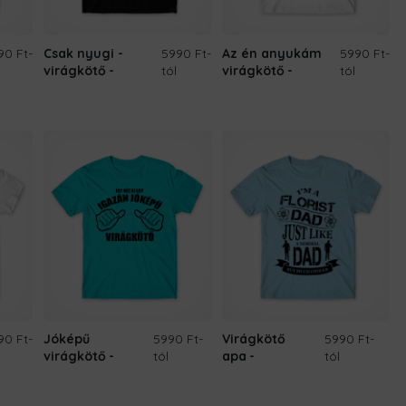
90 Ft
-
Csak nyugi -
5990 Ft
-
Az én anyukám
5990 Ft
-
virágkötő
tól
virágkötő
tól
90 Ft
-
Jóképű
5990 Ft
-
Virágkötő
5990 Ft
-
virágkötő
tól
apa
tól