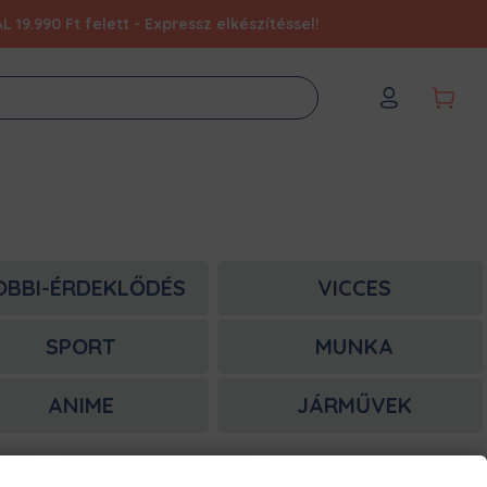
9.990 Ft felett - Expressz elkészítéssel!
OBBI-ÉRDEKLŐDÉS
VICCES
SPORT
MUNKA
ANIME
JÁRMŰVEK