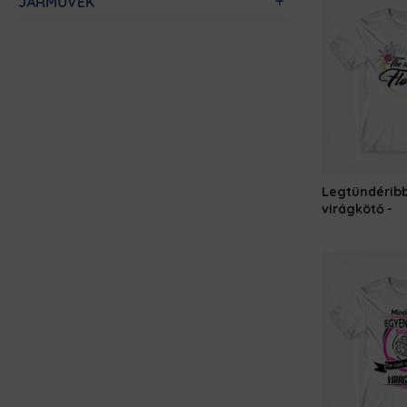
JÁRMŰVEK
Legtündérib
virágkötő