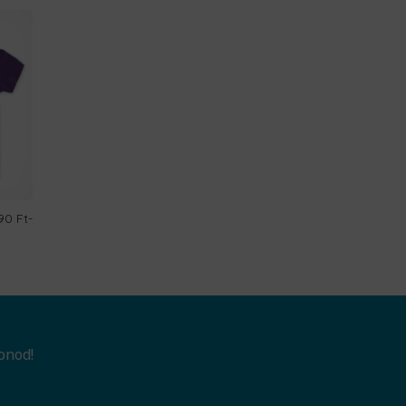
90 Ft
-
onod!