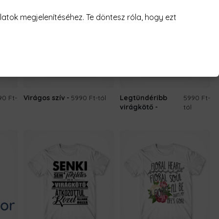
atok megjelenítéséhez. Te döntesz róla, hogy ezt
90 Ft
-
Virágos szív
5990 Ft
-tól
Legtündéribb
5990 Ft
-
virágkötő
tól