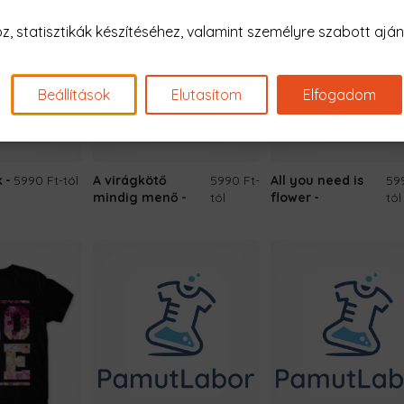
 statisztikák készítéséhez, valamint személyre szabott ajánl
Beállítások
Elutasítom
Elfogadom
k
5990 Ft
-tól
A virágkötő
5990 Ft
-
All you need is
59
mindig menő
tól
flower
tól