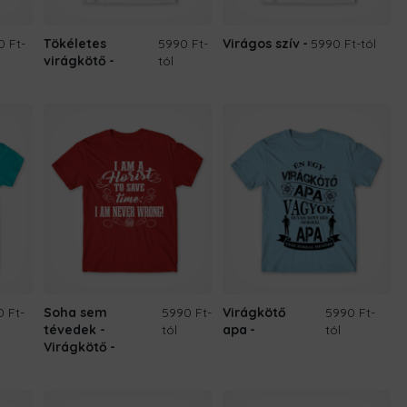
0 Ft
-
Tökéletes
5990 Ft
-
Virágos szív
5990 Ft
-tól
virágkötő
tól
0 Ft
-
Soha sem
5990 Ft
-
Virágkötő
5990 Ft
-
tévedek -
tól
apa
tól
Virágkötő