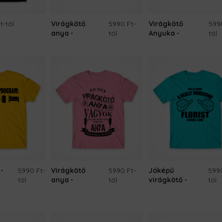
t
-tól
Virágkötő
5990 Ft
-
Virágkötő
599
anya
tól
Anyuka
tól
-
5990 Ft
-
Virágkötő
5990 Ft
-
Jóképű
599
tól
anya
tól
virágkötő
tól