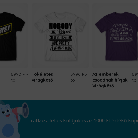
10.690 Ft.
8.690 Ft.
5990 Ft
-
Tökéletes
5990 Ft
-
Az emberek
59
tól
virágkötő
tól
csodának hívják -
tól
Virágkötő
Iratkozz fel és küldjük is az 1000 Ft értékű kup