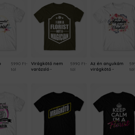
b
5990 Ft
-
Virágkötő nem
5990 Ft
-
Az én anyukám
59
tól
varázsló
tól
virágkötő
tól