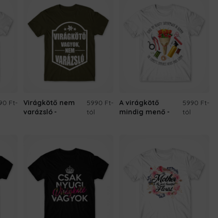
90 Ft
-
Virágkötő nem
5990 Ft
-
A virágkötő
5990 Ft
-
varázsló
tól
mindig menő
tól