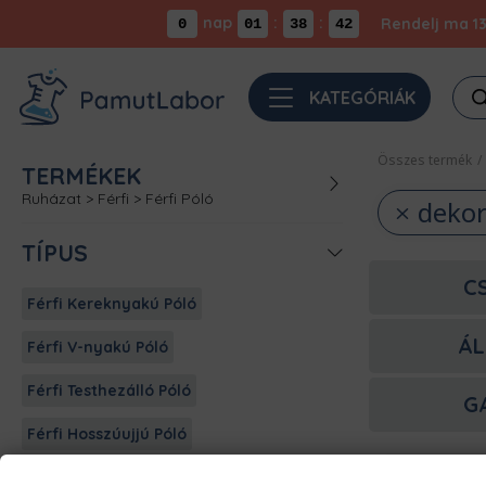
nap
:
:
Rendelj ma 13
0
01
38
41
Pro
KATEGÓRIÁK
sea
Összes termék
/
TERMÉKEK
Ruházat
>
Férfi
>
Férfi Póló
dekor
TÍPUS
C
Férfi Kereknyakú Póló
ÁL
Férfi V-nyakú Póló
Férfi Testhezálló Póló
G
Férfi Hosszúujjú Póló