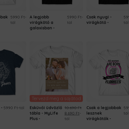
bbak
5990 Ft
-
A legjobb
5990 Ft
-
Csak nyugi -
59
tól
virágkötő a
tól
virágkötő
tól
galaxisban
Tervezd meg a sajátod
5990 Ft
-tól
Esküvői üdvözlő
10.690
Ft
Csak a legjobbak
59
Original
Current
tábla - MyLife
8.690
Ft
-
lesznek
tól
price
price
Plus
tól
virágkötők
was:
is: