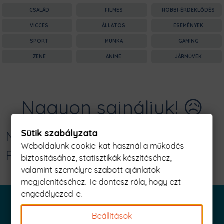
CSALÁD
FILMES
HOBBI-ÉRDEKLŐDÉS
VICCES
ÁLLATOS
ESEMÉNYEK
SPORT
MUNKA
GAMING
ZENE
ANIME
JÁRMŰVEK
Nagyon sajnáljuk! 😥
Sütik szabályzata
Nincs találat erre: "define: senpai
Weboldalunk cookie-kat használ a működés
Férfi Póló"
biztosításához, statisztikák készítéséhez,
valamint személyre szabott ajánlatok
megjelenítéséhez. Te döntesz róla, hogy ezt
engedélyezed-e.
Beállítások