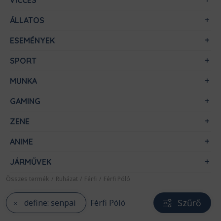
VICCES
ÁLLATOS
ESEMÉNYEK
SPORT
MUNKA
GAMING
ZENE
ANIME
JÁRMŰVEK
Összes termék
/
Ruházat
/
Férfi
/
Férfi Póló
Szűrő
define: senpai
Férfi Póló