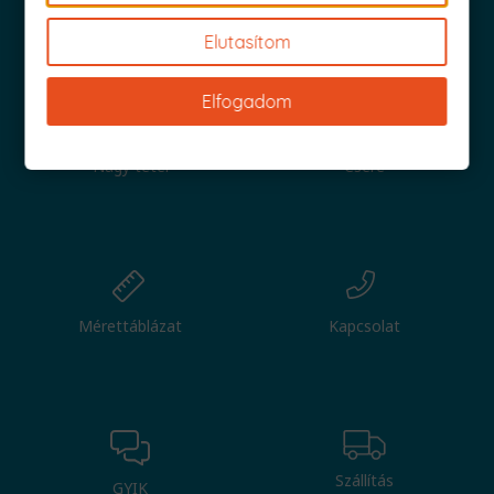
Iratkozz fel és küldjük is az 1000 Ft értékű kuponod!
Elutasítom
Elfogadom
Nagy tétel
Csere
Mérettáblázat
Kapcsolat
Szállítás
GYIK