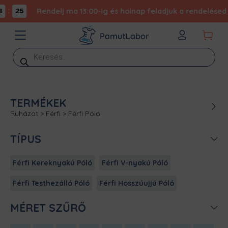
:
Rendelj ma 13:00-ig és holnap feladjuk a rendelésed - 
25
Products
search
TERMÉKEK
Ruházat
>
Férfi
>
Férfi Póló
TÍPUS
Férfi Kereknyakú Póló
Férfi V-nyakú Póló
Férfi Testhezálló Póló
Férfi Hosszúujjú Póló
MÉRET SZŰRŐ