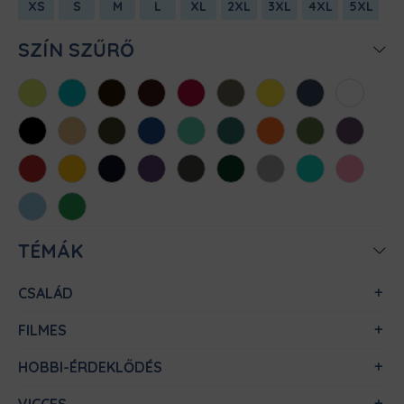
XS
S
M
L
XL
2XL
3XL
4XL
5XL
SZÍN SZŰRŐ
Almazöld
Atollkék
Barna
Bordó
Chili
Cink
Citromsárga
Denim
Fehér
Fekete
Homok
Khaki
Királykék
Menta
Méregzöld
Narancs
Oliva
Padlizsán
Piros
Sárga
Sötétkék
Sötétlila
Sötétszürke
Sötétzöld
Sportszürke
Türkiz
Világos
rózsaszín
Világoskék
Zöld
TÉMÁK
CSALÁD
FILMES
HOBBI-ÉRDEKLŐDÉS