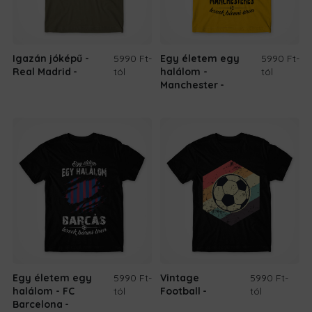
Igazán jóképű -
5990 Ft
-
Egy életem egy
5990 Ft
-
Real Madrid
tól
halálom -
tól
Manchester
Egy életem egy
5990 Ft
-
Vintage
5990 Ft
-
halálom - FC
tól
Football
tól
Barcelona