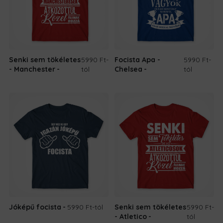
Senki sem tökéletes
5990 Ft
-
Focista Apa -
5990 Ft
-
- Manchester
tól
Chelsea
tól
Jóképű focista
5990 Ft
-tól
Senki sem tökéletes
5990 Ft
-
- Atletico
tól