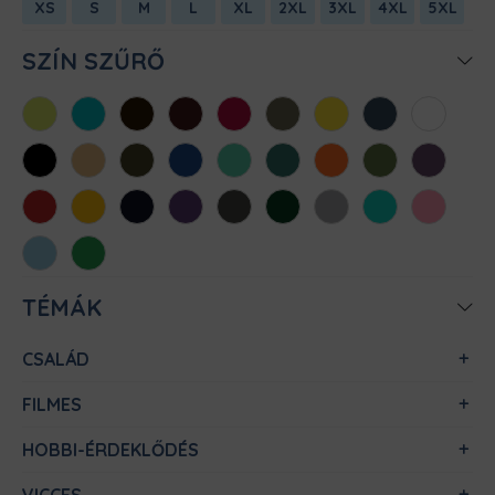
XS
S
M
L
XL
2XL
3XL
4XL
5XL
SZÍN SZŰRŐ
Almazöld
Atollkék
Barna
Bordó
Chili
Cink
Citromsárga
Denim
Fehér
Fekete
Homok
Khaki
Királykék
Menta
Méregzöld
Narancs
Oliva
Padlizsán
Piros
Sárga
Sötétkék
Sötétlila
Sötétszürke
Sötétzöld
Sportszürke
Türkiz
Világos
rózsaszín
Világoskék
Zöld
TÉMÁK
CSALÁD
FILMES
HOBBI-ÉRDEKLŐDÉS