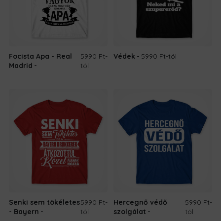
Focista Apa - Real
5990 Ft
-
Védek
5990 Ft
-tól
Madrid
tól
Senki sem tökéletes
5990 Ft
-
Hercegnő védő
5990 Ft
-
- Bayern
tól
szolgálat
tól