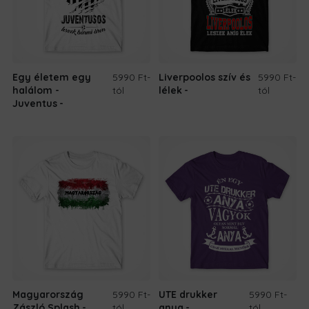
Egy életem egy
5990 Ft
-
Liverpoolos szív és
5990 Ft
-
halálom -
tól
lélek
tól
Juventus
Magyarország
5990 Ft
-
UTE drukker
5990 Ft
-
Zászló Splash
tól
anya
tól