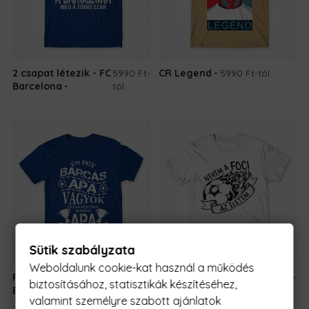
2 csapat létezik - FC
5990 Ft
-
CR Legend
5990 Ft
-tól
Barcelona
tól
Sütik szabályzata
Weboldalunk cookie-kat használ a működés
Focista Apa - FC
5990 Ft
-
Nekem a foci az
5990 Ft
-
biztosításához, statisztikák készítéséhez,
Barcelona
tól
életem
tól
valamint személyre szabott ajánlatok