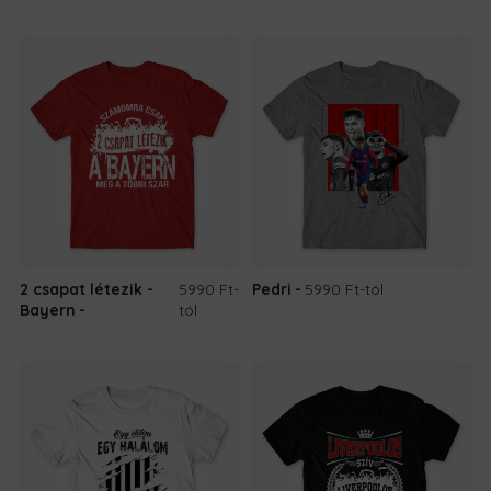
2 csapat létezik -
5990 Ft
-
Pedri
5990 Ft
-tól
Bayern
tól