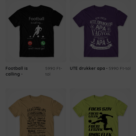
Football is
5990 Ft
-
UTE drukker apa
5990 Ft
-tól
calling
tól