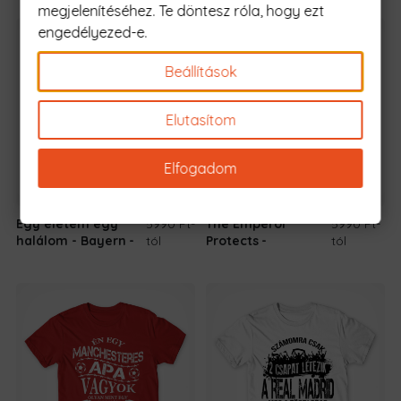
megjelenítéséhez. Te döntesz róla, hogy ezt
engedélyezed-e.
Beállítások
Elutasítom
Elfogadom
Egy életem egy
5990 Ft
-
The Emperor
5990 Ft
-
halálom - Bayern
tól
Protects
tól