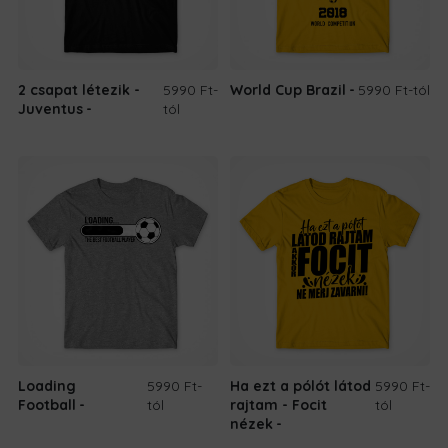
2 csapat létezik -
5990 Ft
-
World Cup Brazil
5990 Ft
-tól
Juventus
tól
Loading
5990 Ft
-
Ha ezt a pólót látod
5990 Ft
-
Football
tól
rajtam - Focit
tól
nézek