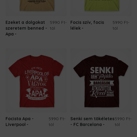
Ezeket a dolgokat
5990 Ft
-
Focis szív, focis
5990 Ft
-
szeretem benned -
tól
lélek
tól
Apa
Focista Apa -
5990 Ft
-
Senki sem tökéletes
5990 Ft
-
Liverpool
tól
- FC Barcelona
tól