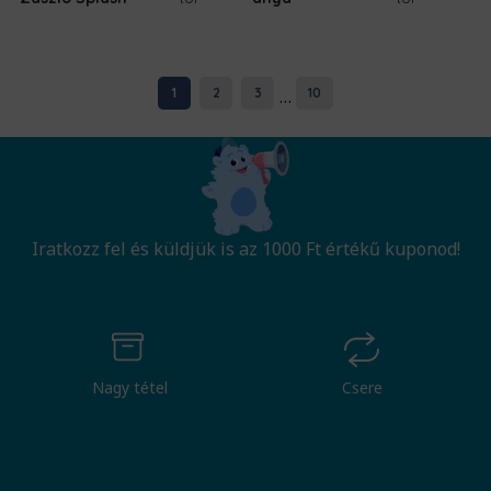
...
1
2
3
10
Iratkozz fel és küldjük is az 1000 Ft értékű kuponod!
Nagy tétel
Csere