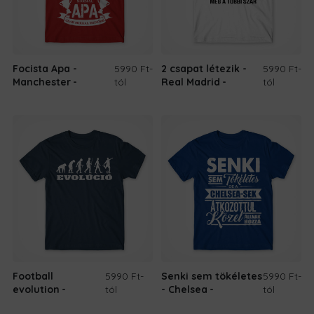
Focista Apa -
5990 Ft
-
2 csapat létezik -
5990 Ft
-
Manchester
tól
Real Madrid
tól
Football
5990 Ft
-
Senki sem tökéletes
5990 Ft
-
evolution
tól
- Chelsea
tól