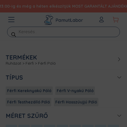
és még a héten elkészítjük MOST GARANTÁLT AJÁNDÉKKAL 19.990 F
Products
search
TERMÉKEK
Ruházat
>
Férfi
>
Férfi Póló
TÍPUS
Férfi Kereknyakú Póló
Férfi V-nyakú Póló
Férfi Testhezálló Póló
Férfi Hosszúujjú Póló
MÉRET SZŰRŐ