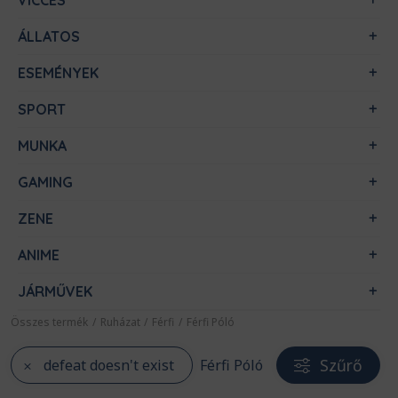
VICCES
ÁLLATOS
ESEMÉNYEK
SPORT
MUNKA
GAMING
ZENE
ANIME
JÁRMŰVEK
Összes termék
/
Ruházat
/
Férfi
/
Férfi Póló
Szűrő
defeat doesn't exist
Férfi Póló