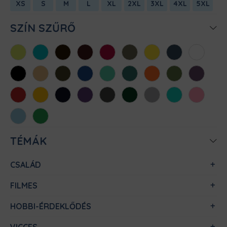
XS
S
M
L
XL
2XL
3XL
4XL
5XL
SZÍN SZŰRŐ
Almazöld
Atollkék
Barna
Bordó
Chili
Cink
Citromsárga
Denim
Fehér
Fekete
Homok
Khaki
Királykék
Menta
Méregzöld
Narancs
Oliva
Padlizsán
Piros
Sárga
Sötétkék
Sötétlila
Sötétszürke
Sötétzöld
Sportszürke
Türkiz
Világos
rózsaszín
Világoskék
Zöld
TÉMÁK
CSALÁD
FILMES
HOBBI-ÉRDEKLŐDÉS