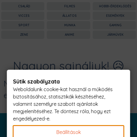
CSALÁD
FILMES
HOBBI-ÉRDEKLŐDÉS
VICCES
ÁLLATOS
ESEMÉNYEK
SPORT
MUNKA
GAMING
ZENE
ANIME
JÁRMŰVEK
Nagyon sajnáljuk! 😥
Sütik szabályzata
Nincs találat erre: "defeat doesn't
Weboldalunk cookie-kat használ a működés
exist Férfi Póló"
biztosításához, statisztikák készítéséhez,
valamint személyre szabott ajánlatok
megjelenítéséhez. Te döntesz róla, hogy ezt
engedélyezed-e.
Beállítások