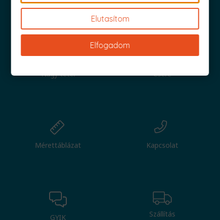
Iratkozz fel és küldjük is az 1000 Ft értékű kuponod!
Elutasítom
Elfogadom
Nagy tétel
Csere
Mérettáblázat
Kapcsolat
Szállítás
GYIK