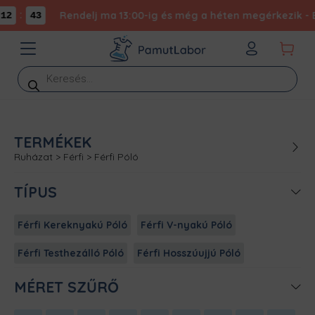
:
Rendelj ma 13:00-ig és még a héten megérkezik - Ex
2
42
Products
search
TERMÉKEK
Ruházat
>
Férfi
>
Férfi Póló
TÍPUS
Férfi Kereknyakú Póló
Férfi V-nyakú Póló
Férfi Testhezálló Póló
Férfi Hosszúujjú Póló
MÉRET SZŰRŐ