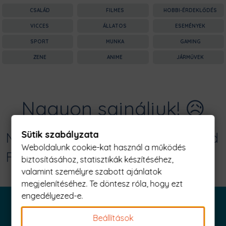
CSALÁD
FILMES
HOBBI-ÉRDEKLŐDÉS
VICCES
ÁLLATOS
ESEMÉNYEK
SPORT
MUNKA
GAMING
ZENE
ANIME
JÁRMŰVEK
Nagyon sajnáljuk! 😥
Sütik szabályzata
Nincs találat erre: "deers on the field
Weboldalunk cookie-kat használ a működés
Férfi Póló"
biztosításához, statisztikák készítéséhez,
valamint személyre szabott ajánlatok
megjelenítéséhez. Te döntesz róla, hogy ezt
engedélyezed-e.
Beállítások