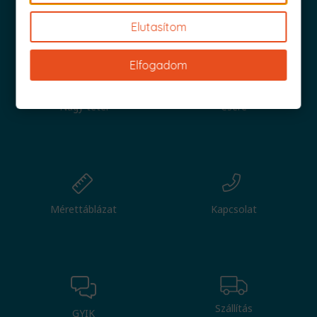
Iratkozz fel és küldjük is az 1000 Ft értékű kuponod!
Elutasítom
Elfogadom
Nagy tétel
Csere
Mérettáblázat
Kapcsolat
Szállítás
GYIK