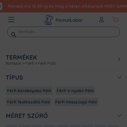
Rendelj ma 13:00-ig és még a héten elkészítjük MOST GARANT
Products
search
TERMÉKEK
Ruházat
>
Férfi
>
Férfi Póló
TÍPUS
Férfi Kereknyakú Póló
Férfi V-nyakú Póló
Férfi Testhezálló Póló
Férfi Hosszúujjú Póló
MÉRET SZŰRŐ