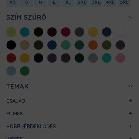
XS
S
M
L
XL
2XL
3XL
4XL
5XL
SZÍN SZŰRŐ
Almazöld
Atollkék
Barna
Bordó
Chili
Cink
Citromsárga
Denim
Fehér
Fekete
Homok
Khaki
Királykék
Menta
Méregzöld
Narancs
Oliva
Padlizsán
Piros
Sárga
Sötétkék
Sötétlila
Sötétszürke
Sötétzöld
Sportszürke
Türkiz
Világos
rózsaszín
Világoskék
Zöld
TÉMÁK
CSALÁD
FILMES
HOBBI-ÉRDEKLŐDÉS