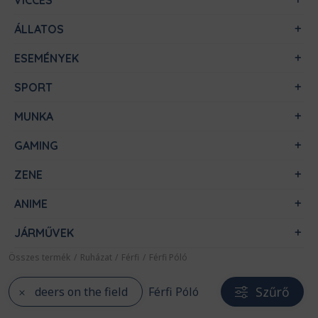
VICCES
ÁLLATOS
ESEMÉNYEK
SPORT
MUNKA
GAMING
ZENE
ANIME
JÁRMŰVEK
Összes termék
/
Ruházat
/
Férfi
/
Férfi Póló
Szűrő
deers on the field
Férfi Póló