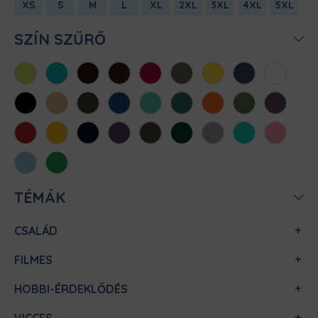
XS
S
M
L
XL
2XL
3XL
4XL
5XL
SZÍN SZŰRŐ
Almazöld
Atollkék
Barna
Bordó
Chili
Cink
Citromsárga
Denim
Fehér
Fekete
Homok
Khaki
Királykék
Menta
Méregzöld
Narancs
Oliva
Padlizsán
Piros
Sárga
Sötétkék
Sötétlila
Sötétszürke
Sötétzöld
Sportszürke
Türkiz
Világos
rózsaszín
Világoskék
Zöld
TÉMÁK
CSALÁD
FILMES
HOBBI-ÉRDEKLŐDÉS