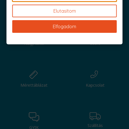
Iratkozz fel és küldjük is az 1000 Ft értékű kuponod!
Elutasítom
Elfogadom
Nagy tétel
Csere
Mérettáblázat
Kapcsolat
Szállítás
GYIK