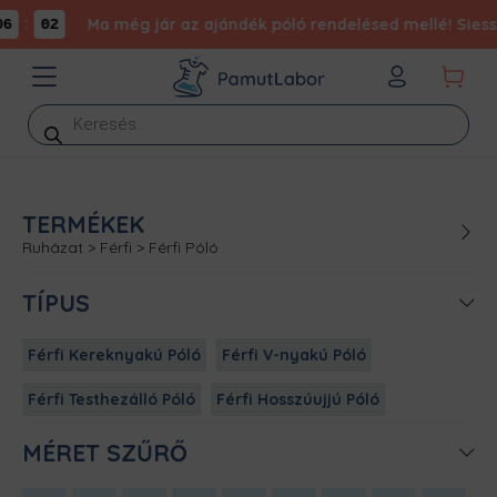
:
Ma még jár az ajándék póló rendelésed mellé! Siess, 
6
02
Products
search
TERMÉKEK
Ruházat
>
Férfi
>
Férfi Póló
TÍPUS
Férfi Kereknyakú Póló
Férfi V-nyakú Póló
Férfi Testhezálló Póló
Férfi Hosszúujjú Póló
MÉRET SZŰRŐ