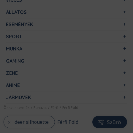
VICCES
ÁLLATOS
ESEMÉNYEK
SPORT
MUNKA
GAMING
ZENE
ANIME
JÁRMŰVEK
Összes termék
/
Ruházat
/
Férfi
/
Férfi Póló
Szűrő
deer silhouette
Férfi Póló