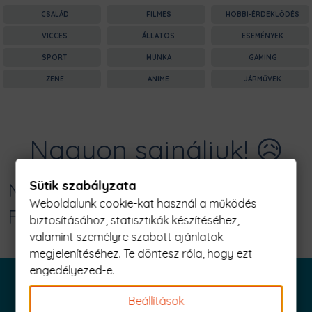
CSALÁD
FILMES
HOBBI-ÉRDEKLŐDÉS
VICCES
ÁLLATOS
ESEMÉNYEK
SPORT
MUNKA
GAMING
ZENE
ANIME
JÁRMŰVEK
Nagyon sajnáljuk! 😥
Sütik szabályzata
Nincs találat erre: "deer silhouette
Weboldalunk cookie-kat használ a működés
Férfi Póló"
biztosításához, statisztikák készítéséhez,
valamint személyre szabott ajánlatok
megjelenítéséhez. Te döntesz róla, hogy ezt
engedélyezed-e.
Beállítások