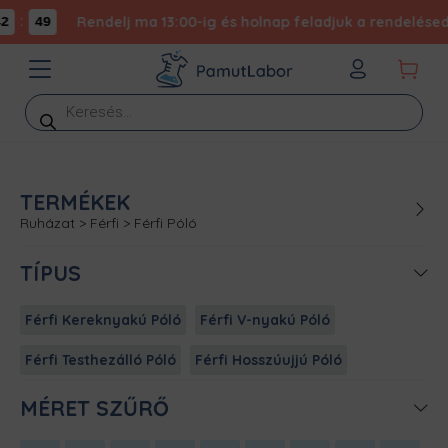
:
Rendelj ma 13:00-ig és holnap feladjuk a rendelésed -
49
Products
search
TERMÉKEK
Ruházat
>
Férfi
>
Férfi Póló
TÍPUS
Férfi Kereknyakú Póló
Férfi V-nyakú Póló
Férfi Testhezálló Póló
Férfi Hosszúujjú Póló
MÉRET SZŰRŐ