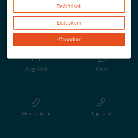
Beállítások
Elutasítom
Iratkozz fel és küldjük is az 1000 Ft értékű kuponod!
Elfogadom
Nagy tétel
Csere
Mérettáblázat
Kapcsolat