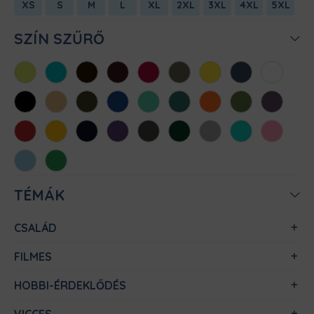
XS
S
M
L
XL
2XL
3XL
4XL
5XL
SZÍN SZŰRŐ
Almazöld
Atollkék
Barna
Bordó
Chili
Cink
Citromsárga
Denim
Fehér
Fekete
Homok
Khaki
Királykék
Menta
Méregzöld
Narancs
Oliva
Padlizsán
Piros
Sárga
Sötétkék
Sötétlila
Sötétszürke
Sötétzöld
Sportszürke
Türkiz
Világos
rózsaszín
Világoskék
Zöld
TÉMÁK
CSALÁD
FILMES
HOBBI-ÉRDEKLŐDÉS