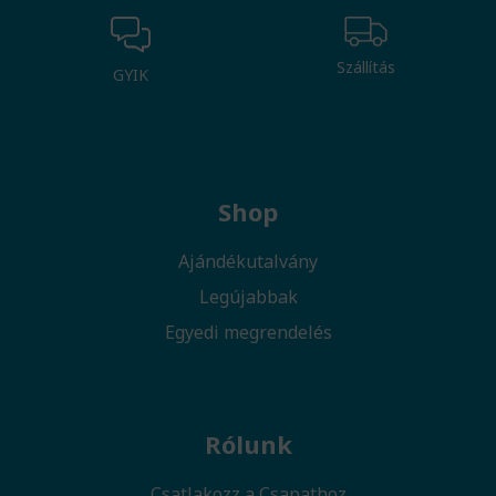
Szállítás
GYIK
Shop
Ajándékutalvány
Legújabbak
Egyedi megrendelés
Rólunk
Csatlakozz a Csapathoz