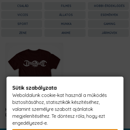
CSALÁD
FILMES
HOBBI-ÉRDEKLŐDÉS
VICCES
ÁLLATOS
ESEMÉNYEK
SPORT
MUNKA
GAMING
ZENE
ANIME
JÁRMŰVEK
Sütik szabályzata
Weboldalunk cookie-kat használ a működés
biztosításához, statisztikák készítéséhez,
valamint személyre szabott ajánlatok
Handball in my
5990 Ft
-
DNA
tól
megjelenítéséhez. Te döntesz róla, hogy ezt
engedélyezed-e.