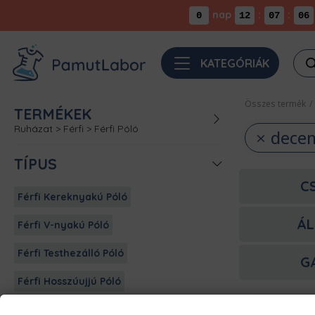
nap
:
:
0
12
07
06
Pro
KATEGÓRIÁK
sea
Összes termék
/
TERMÉKEK
Ruházat
>
Férfi
>
Férfi Póló
dece
TÍPUS
C
Férfi Kereknyakú Póló
ÁL
Férfi V-nyakú Póló
Férfi Testhezálló Póló
G
Férfi Hosszúujjú Póló