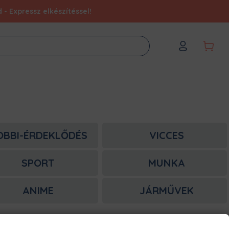
- Expressz elkészítéssel!
OBBI-ÉRDEKLŐDÉS
VICCES
SPORT
MUNKA
ANIME
JÁRMŰVEK