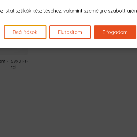
 statisztikák készítéséhez, valamint személyre szabott ajánl
Beállítások
Elutasítom
Elfogadom
om -
5990 Ft
-
tól