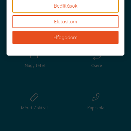
Beállítások
Elutasítom
Iratkozz fel és küldjük is az 1000 Ft értékű kuponod!
Elfogadom
Nagy tétel
Csere
Mérettáblázat
Kapcsolat