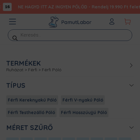
NE HAGYD ITT AZ INGYEN PÓLÓD - Rendelj 19.990 Ft felett
16
Products
search
TERMÉKEK
Ruházat
>
Férfi
>
Férfi Póló
TÍPUS
Férfi Kereknyakú Póló
Férfi V-nyakú Póló
Férfi Testhezálló Póló
Férfi Hosszúujjú Póló
MÉRET SZŰRŐ