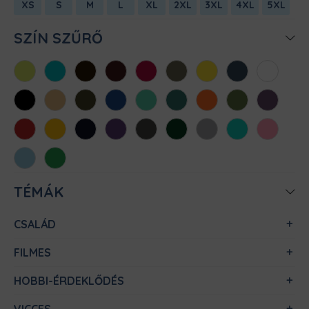
XS
S
M
L
XL
2XL
3XL
4XL
5XL
SZÍN SZŰRŐ
Almazöld
Atollkék
Barna
Bordó
Chili
Cink
Citromsárga
Denim
Fehér
Fekete
Homok
Khaki
Királykék
Menta
Méregzöld
Narancs
Oliva
Padlizsán
Piros
Sárga
Sötétkék
Sötétlila
Sötétszürke
Sötétzöld
Sportszürke
Türkiz
Világos
rózsaszín
Világoskék
Zöld
TÉMÁK
CSALÁD
FILMES
HOBBI-ÉRDEKLŐDÉS