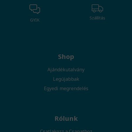
Szállítás
GYIK
Shop
Ajándékutalvány
Legújabbak
Egyedi megrendelés
Rólunk
Csatlakozz a Csapathoz