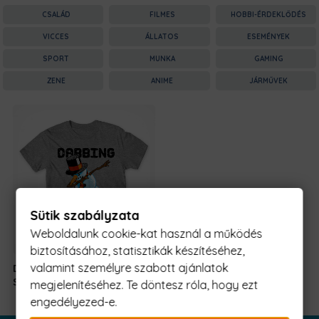
CSALÁD
FILMES
HOBBI-ÉRDEKLŐDÉS
VICCES
ÁLLATOS
ESEMÉNYEK
SPORT
MUNKA
GAMING
ZENE
ANIME
JÁRMŰVEK
Sütik szabályzata
Weboldalunk cookie-kat használ a működés
biztosításához, statisztikák készítéséhez,
valamint személyre szabott ajánlatok
Dabing Through the
5990 Ft
-
Snow
tól
megjelenítéséhez. Te döntesz róla, hogy ezt
engedélyezed-e.