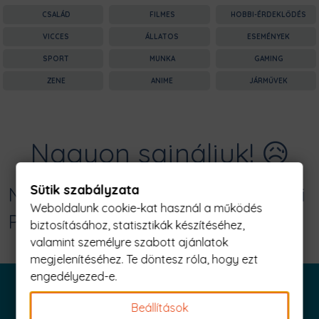
CSALÁD
FILMES
HOBBI-ÉRDEKLŐDÉS
VICCES
ÁLLATOS
ESEMÉNYEK
SPORT
MUNKA
GAMING
ZENE
ANIME
JÁRMŰVEK
Nagyon sajnáljuk! 😥
Sütik szabályzata
Nincs találat erre: "deathstroke Férfi
Weboldalunk cookie-kat használ a működés
Póló"
biztosításához, statisztikák készítéséhez,
valamint személyre szabott ajánlatok
megjelenítéséhez. Te döntesz róla, hogy ezt
engedélyezed-e.
Beállítások