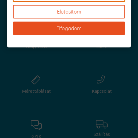
Iratkozz fel és küldjük is az 1000 Ft értékű kuponod!
Elutasítom
Elfogadom
Nagy tétel
Csere
Mérettáblázat
Kapcsolat
Szállítás
GYIK