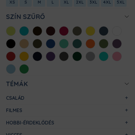
XS
S
M
L
XL
2XL
3XL
4XL
5XL
SZÍN SZŰRŐ
Almazöld
Atollkék
Barna
Bordó
Chili
Cink
Citromsárga
Denim
Fehér
Fekete
Homok
Khaki
Királykék
Menta
Méregzöld
Narancs
Oliva
Padlizsán
Piros
Sárga
Sötétkék
Sötétlila
Sötétszürke
Sötétzöld
Sportszürke
Türkiz
Világos
rózsaszín
Világoskék
Zöld
TÉMÁK
CSALÁD
FILMES
HOBBI-ÉRDEKLŐDÉS