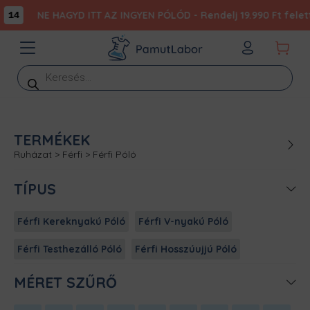
NE HAGYD ITT AZ INGYEN PÓLÓD - Rendelj 19.990 Ft felett,
14
Products
search
TERMÉKEK
Ruházat
>
Férfi
>
Férfi Póló
TÍPUS
Férfi Kereknyakú Póló
Férfi V-nyakú Póló
Férfi Testhezálló Póló
Férfi Hosszúujjú Póló
MÉRET SZŰRŐ