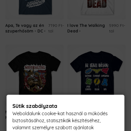
Apa, Te vagy az én
7190 Ft
-
I love The Walking
5990 Ft
-
szuperhősöm - DC
tól
Dead
tól
Sütik szabályzata
Malenia -
5990 Ft
-
Az igazi hősök -
7190 Ft
-
Weboldalunk cookie-kat használ a működés
Meghaltál
tól
Apa
tól
biztosításához, statisztikák készítéséhez,
valamint személyre szabott ajánlatok