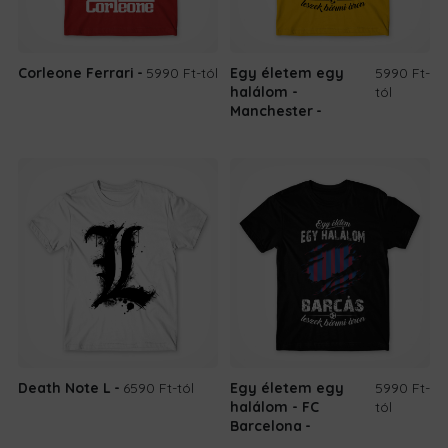
Corleone Ferrari
5990 Ft
-tól
Egy életem egy
5990 Ft
-
halálom -
tól
Manchester
Death Note L
6590 Ft
-tól
Egy életem egy
5990 Ft
-
halálom - FC
tól
Barcelona