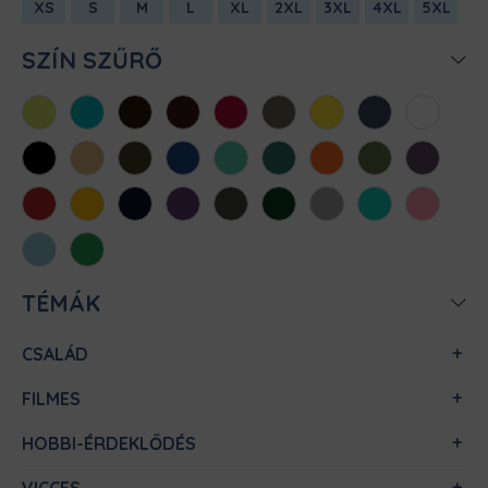
XS
S
M
L
XL
2XL
3XL
4XL
5XL
SZÍN SZŰRŐ
Almazöld
Atollkék
Barna
Bordó
Chili
Cink
Citromsárga
Denim
Fehér
Fekete
Homok
Khaki
Királykék
Menta
Méregzöld
Narancs
Oliva
Padlizsán
Piros
Sárga
Sötétkék
Sötétlila
Sötétszürke
Sötétzöld
Sportszürke
Türkiz
Világos
rózsaszín
Világoskék
Zöld
TÉMÁK
CSALÁD
FILMES
HOBBI-ÉRDEKLŐDÉS