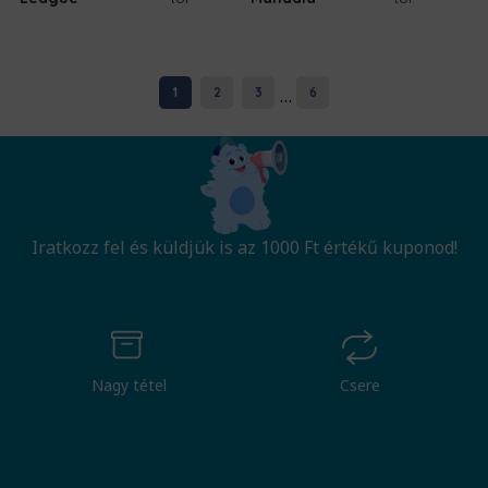
...
1
2
3
6
Iratkozz fel és küldjük is az 1000 Ft értékű kuponod!
Nagy tétel
Csere