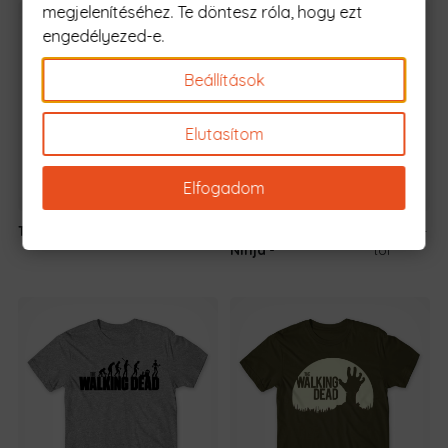
megjelenítéséhez. Te döntesz róla, hogy ezt
engedélyezed-e.
Beállítások
Elutasítom
Elfogadom
The Family
5990 Ft
-tól
Uzumaki Naruto -
6590 Ft
-
Ninja
tól