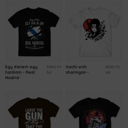
Egy életem egy
5990 Ft
-
Itachi with
6590 Ft
-
halálom - Real
tól
sharingan
tól
Madrid