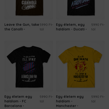
Leave the Gun, take
5990 Ft
-
Egy életem, egy
5990 Ft
-
the Canolli
tól
halálom - Ducati
tól
Egy életem egy
5990 Ft
-
Egy életem egy
5990 Ft
-
halálom - FC
tól
halálom -
tól
Barcelona
Manchester