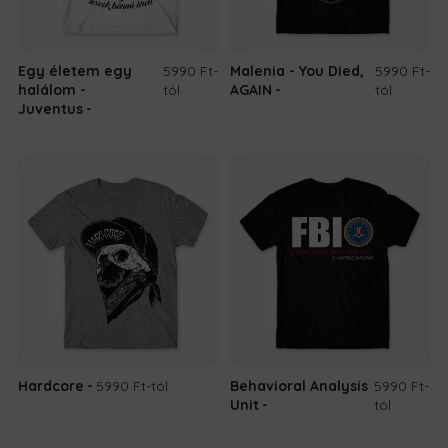
Egy életem egy
5990 Ft
-
Malenia - You Died,
5990 Ft
-
halálom -
tól
AGAIN
tól
Juventus
Hardcore
5990 Ft
-tól
Behavioral Analysis
5990 Ft
-
Unit
tól