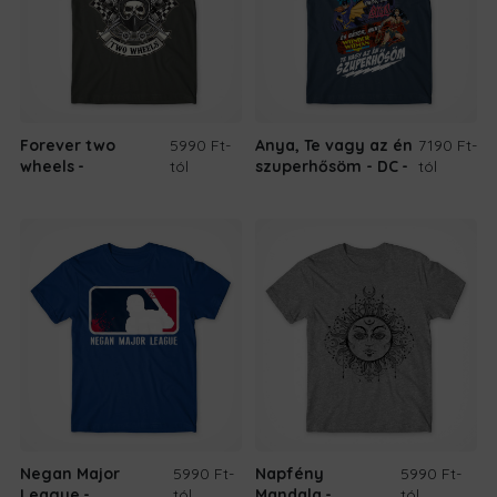
Forever two
5990 Ft
-
Anya, Te vagy az én
7190 Ft
-
wheels
tól
szuperhősöm - DC
tól
Negan Major
5990 Ft
-
Napfény
5990 Ft
-
League
tól
Mandala
tól