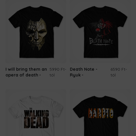
I will bring them an
5990 Ft
-
Death Note -
6590 Ft
-
opera of death
tól
Ryuk
tól