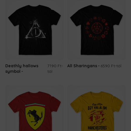
Deathly hallows
7190 Ft
-
All Sharingans
6590 Ft
-tól
symbol
tól