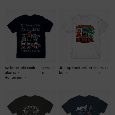
Az lehet aki csak
5990 Ft
-
JL - Apának születni
7190 Ft
-
akarsz -
tól
kell
tól
Halloween