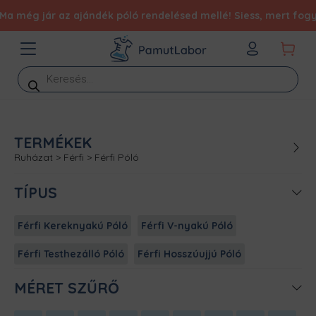
g jár az ajándék póló rendelésed mellé! Siess, mert fogy a kés
Products
search
TERMÉKEK
Ruházat
>
Férfi
>
Férfi Póló
TÍPUS
Férfi Kereknyakú Póló
Férfi V-nyakú Póló
Férfi Testhezálló Póló
Férfi Hosszúujjú Póló
MÉRET SZŰRŐ