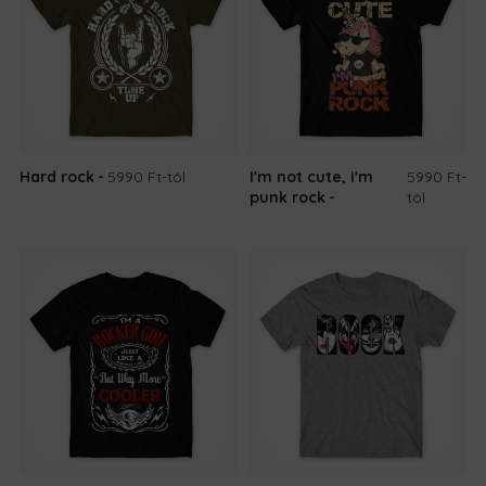
Hard rock
5990 Ft
-tól
I'm not cute, i'm
5990 Ft
-
punk rock
tól