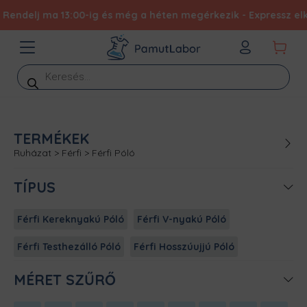
lj ma 13:00-ig és még a héten megérkezik - Expressz elkészíté
Products
search
TERMÉKEK
Ruházat
>
Férfi
>
Férfi Póló
TÍPUS
Férfi Kereknyakú Póló
Férfi V-nyakú Póló
Férfi Testhezálló Póló
Férfi Hosszúujjú Póló
MÉRET SZŰRŐ