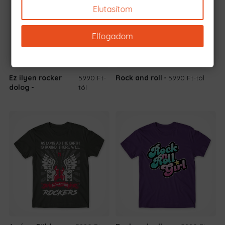
Elutasítom
Elfogadom
Ez ilyen rocker
5990 Ft
-
Rock and roll
5990 Ft
-tól
dolog
tól