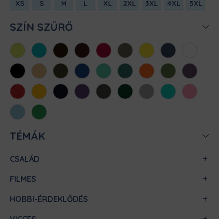
XS
S
M
L
XL
2XL
3XL
4XL
5XL
SZÍN SZŰRŐ
Almazöld
Atollkék
Barna
Bordó
Chili
Cink
Citromsárga
Denim
Fehér
Fekete
Homok
Khaki
Királykék
Menta
Méregzöld
Narancs
Oliva
Padlizsán
Piros
Sárga
Sötétkék
Sötétlila
Sötétszürke
Sötétzöld
Sportszürke
Türkiz
Világos
rózsaszín
Világoskék
Zöld
TÉMÁK
CSALÁD
FILMES
HOBBI-ÉRDEKLŐDÉS