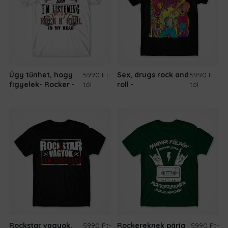
Úgy tűnhet, hogy
5990 Ft
-
Sex, drugs rock and
5990 Ft
-
figyelek- Rocker
tól
roll
tól
Rockstar vagyok,
5990 Ft
-
Rockereknek párja
5990 Ft
-