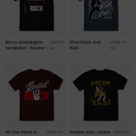
Nincs szükségem
5990 Ft
-
Elvis Rock and
5990 Ft
-
terápiára - Rocker
tól
Roll
tól
All You Need is
5990 Ft
-
Rocker szív, rocker
5990 Ft
-