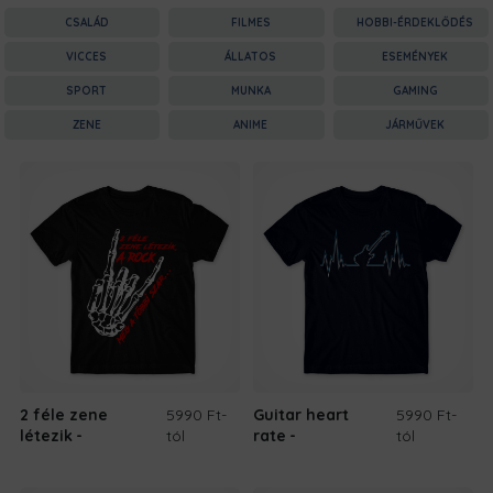
CSALÁD
FILMES
HOBBI-ÉRDEKLŐDÉS
VICCES
ÁLLATOS
ESEMÉNYEK
SPORT
MUNKA
GAMING
ZENE
ANIME
JÁRMŰVEK
2 féle zene
5990 Ft
-
Guitar heart
5990 Ft
-
létezik
tól
rate
tól