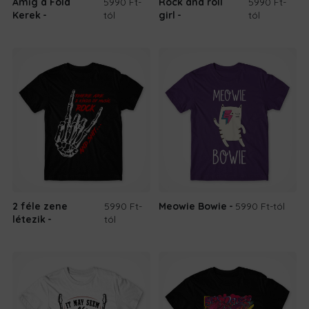
Amíg a Föld
5990 Ft
-
Rock and roll
5990 Ft
-
Kerek
tól
girl
tól
2 féle zene
5990 Ft
-
Meowie Bowie
5990 Ft
-tól
létezik
tól