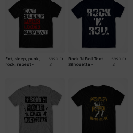
Eat, sleep, punk,
5990 Ft
-
Rock 'N Roll Text
5990 Ft
-
rock, repeat
tól
Silhouette
tól