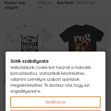
Rocker csaj
5990 Ft
-
Kiss Rock
5990 Ft
-tól
vagyok
tól
Sütik szabályzata
Weboldalunk cookie-kat használ a működés
biztosításához, statisztikák készítéséhez,
Úgy tűnhet, hogy
5990 Ft
-
Pug rock
5990 Ft
-tól
valamint személyre szabott ajánlatok
figyelek- Rocker
tól
megjelenítéséhez. Te döntesz róla, hogy ezt
engedélyezed-e.
Beállítások