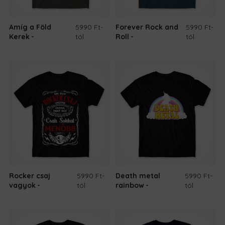
Amíg a Föld
5990 Ft
-
Forever Rock and
5990 Ft
-
Kerek
tól
Roll
tól
Rocker csaj
5990 Ft
-
Death metal
5990 Ft
-
vagyok
tól
rainbow
tól