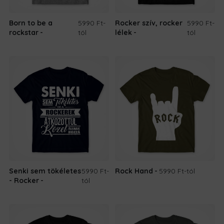
Born to be a
5990 Ft
-
Rocker szív, rocker
5990 Ft
-
rockstar
tól
lélek
tól
Senki sem tökéletes
5990 Ft
-
Rock Hand
5990 Ft
-tól
- Rocker
tól