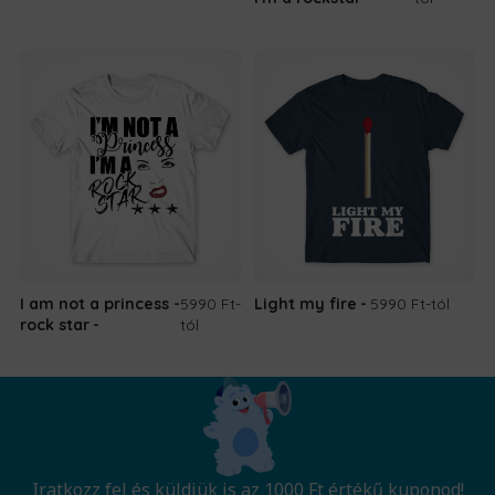
I am not a princess -
5990 Ft
-
Light my fire
5990 Ft
-tól
rock star
tól
Iratkozz fel és küldjük is az 1000 Ft értékű kuponod!