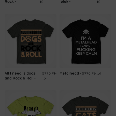
Rock
tól
lélek
tól
All I need is dogs
5990 Ft
-
Metalhead
5990 Ft
-tól
and Rock & Roll
tól