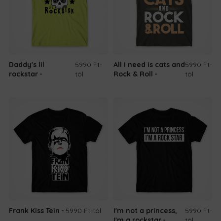
Daddy's lil
5990 Ft
-
All I need is cats and
5990 Ft
-
rockstar
tól
Rock & Roll
tól
Frank Kiss Tein
5990 Ft
-tól
I'm not a princess,
5990 Ft
-
I'm a rockstar
tól