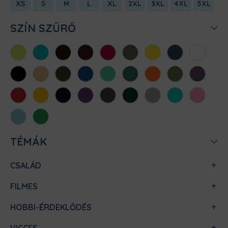
XS
S
M
L
XL
2XL
3XL
4XL
5XL
SZÍN SZŰRŐ
Almazöld
Atollkék
Barna
Bordó
Chili
Cink
Citromsárga
Denim
Fehér
Fekete
Homok
Khaki
Királykék
Menta
Méregzöld
Narancs
Oliva
Padlizsán
Piros
Sárga
Sötétkék
Sötétlila
Sötétszürke
Sötétzöld
Sportszürke
Türkiz
Világos
rózsaszín
Világoskék
Zöld
TÉMÁK
CSALÁD
FILMES
HOBBI-ÉRDEKLŐDÉS