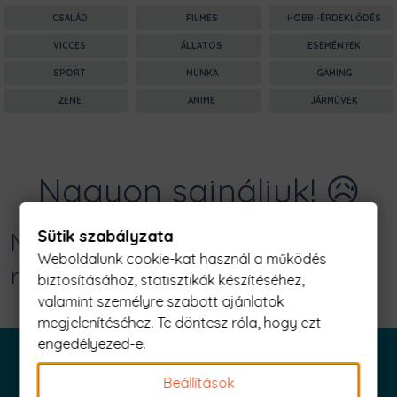
CSALÁD
FILMES
HOBBI-ÉRDEKLŐDÉS
VICCES
ÁLLATOS
ESEMÉNYEK
SPORT
MUNKA
GAMING
ZENE
ANIME
JÁRMŰVEK
Nagyon sajnáljuk! 😥
Sütik szabályzata
Nincs találat erre: "death metal
Weboldalunk cookie-kat használ a működés
rainbow Férfi Póló"
biztosításához, statisztikák készítéséhez,
valamint személyre szabott ajánlatok
megjelenítéséhez. Te döntesz róla, hogy ezt
engedélyezed-e.
Beállítások