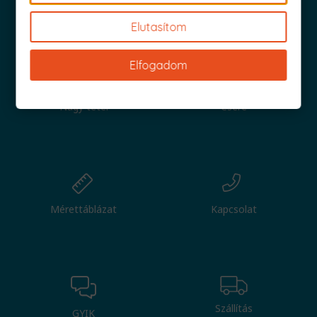
Iratkozz fel és küldjük is az 1000 Ft értékű kuponod!
Elutasítom
Elfogadom
Nagy tétel
Csere
Mérettáblázat
Kapcsolat
Szállítás
GYIK