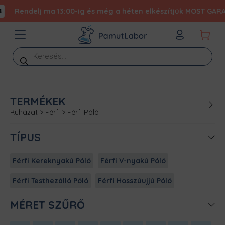
Rendelj ma 13:00-ig és még a héten elkészítjük MOST GARANTÁ
Products
search
TERMÉKEK
Ruházat
>
Férfi
>
Férfi Póló
TÍPUS
Férfi Kereknyakú Póló
Férfi V-nyakú Póló
Férfi Testhezálló Póló
Férfi Hosszúujjú Póló
MÉRET SZŰRŐ