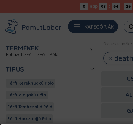
nap
:
:
0
08
04
20
Pro
KATEGÓRIÁK
sea
Összes termék
/
TERMÉKEK
Ruházat
>
Férfi
>
Férfi Póló
death
TÍPUS
C
Férfi Kereknyakú Póló
ÁL
Férfi V-nyakú Póló
Férfi Testhezálló Póló
G
Férfi Hosszúujjú Póló