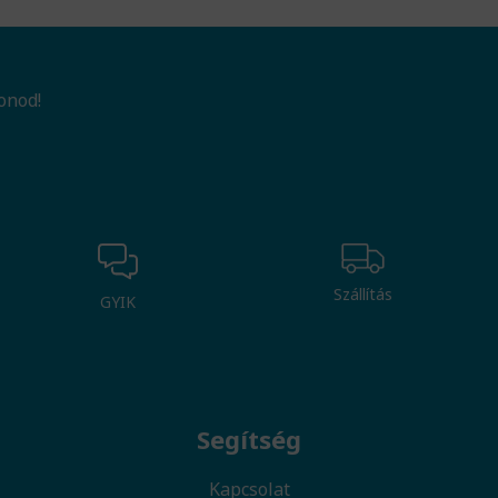
onod!
Szállítás
GYIK
Segítség
Kapcsolat