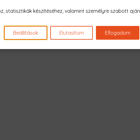
Nagyon sajnál
 statisztikák készítéséhez, valamint személyre szabott ajánl
Nincs találat erre: "death kni
Beállítások
Elutasítom
Elfogadom