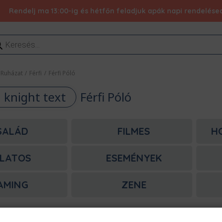
Rendelj ma 13:00-ig és hétfőn feladjuk apák napi rendelésed 
ducts
rch
Ruházat
/
Férfi
/
Férfi Póló
 knight text
Férfi Póló
SALÁD
FILMES
H
LATOS
ESEMÉNYEK
AMING
ZENE