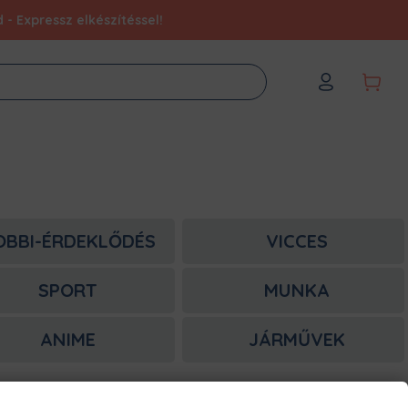
- Expressz elkészítéssel!
OBBI-ÉRDEKLŐDÉS
VICCES
SPORT
MUNKA
ANIME
JÁRMŰVEK