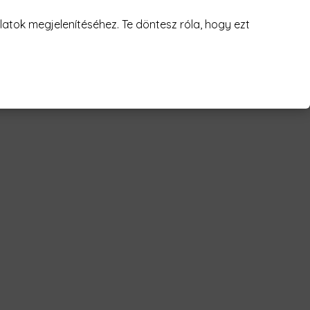
juk! 😥
atok megjelenítéséhez. Te döntesz róla, hogy ezt
ght text Férfi Póló"