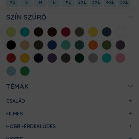
XS
S
M
L
XL
2XL
3XL
4XL
5XL
SZÍN SZŰRŐ
Almazöld
Atollkék
Barna
Bordó
Chili
Cink
Citromsárga
Denim
Fehér
Fekete
Homok
Khaki
Királykék
Menta
Méregzöld
Narancs
Oliva
Padlizsán
Piros
Sárga
Sötétkék
Sötétlila
Sötétszürke
Sötétzöld
Sportszürke
Türkiz
Világos
rózsaszín
Világoskék
Zöld
TÉMÁK
CSALÁD
FILMES
HOBBI-ÉRDEKLŐDÉS