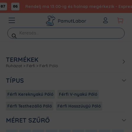
:
Rendelj ma 13:00-ig és holnap megérkezik - Expressz
07
06
Products
search
TERMÉKEK
Ruházat
>
Férfi
>
Férfi Póló
TÍPUS
Férfi Kereknyakú Póló
Férfi V-nyakú Póló
Férfi Testhezálló Póló
Férfi Hosszúujjú Póló
MÉRET SZŰRŐ