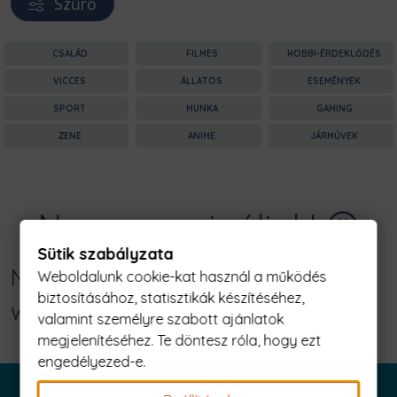
Szűrő
CSALÁD
FILMES
HOBBI-ÉRDEKLŐDÉS
VICCES
ÁLLATOS
ESEMÉNYEK
SPORT
MUNKA
GAMING
ZENE
ANIME
JÁRMŰVEK
Nagyon sajnáljuk! 😥
Sütik szabályzata
Nincs találat erre: "death is like the
Weboldalunk cookie-kat használ a működés
biztosításához, statisztikák készítéséhez,
wind Férfi Póló"
valamint személyre szabott ajánlatok
megjelenítéséhez. Te döntesz róla, hogy ezt
engedélyezed-e.