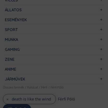
VICCES
ÁLLATOS
ESEMÉNYEK
SPORT
MUNKA
GAMING
ZENE
ANIME
JÁRMŰVEK
Összes termék
/
Ruházat
/
Férfi
/
Férfi Póló
death is like the wind
Férfi Póló