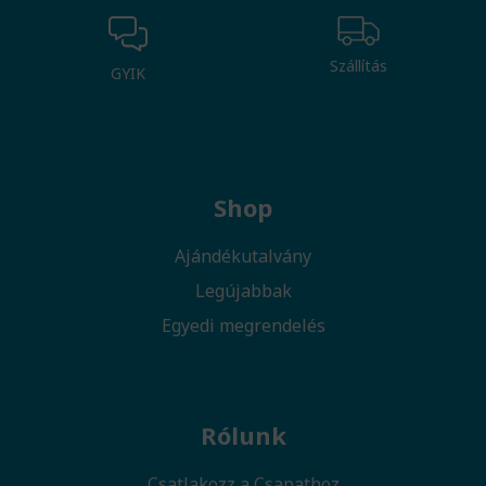
Szállítás
GYIK
Shop
Ajándékutalvány
Legújabbak
Egyedi megrendelés
Rólunk
Csatlakozz a Csapathoz