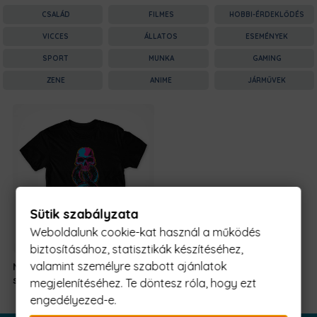
CSALÁD
FILMES
HOBBI-ÉRDEKLŐDÉS
VICCES
ÁLLATOS
ESEMÉNYEK
SPORT
MUNKA
GAMING
ZENE
ANIME
JÁRMŰVEK
Sütik szabályzata
Weboldalunk cookie-kat használ a működés
biztosításához, statisztikák készítéséhez,
valamint személyre szabott ajánlatok
Neon Death Eater
7190 Ft
-
symbol
tól
megjelenítéséhez. Te döntesz róla, hogy ezt
engedélyezed-e.