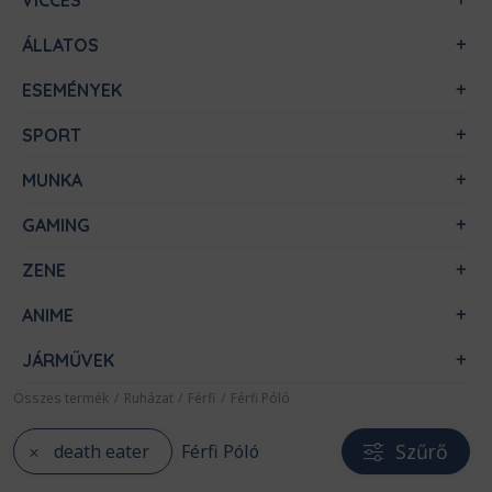
VICCES
ÁLLATOS
ESEMÉNYEK
SPORT
MUNKA
GAMING
ZENE
ANIME
JÁRMŰVEK
Összes termék
/
Ruházat
/
Férfi
/
Férfi Póló
Szűrő
death eater
Férfi Póló