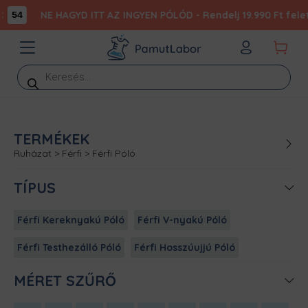
NE HAGYD ITT AZ INGYEN PÓLÓD - Rendelj 19.990 Ft felett
54
Products
search
TERMÉKEK
Ruházat
>
Férfi
>
Férfi Póló
TÍPUS
Férfi Kereknyakú Póló
Férfi V-nyakú Póló
Férfi Testhezálló Póló
Férfi Hosszúujjú Póló
MÉRET SZŰRŐ