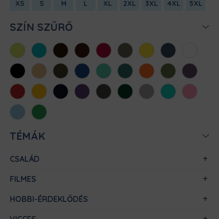
XS
S
M
L
XL
2XL
3XL
4XL
5XL
SZÍN SZŰRŐ
Almazöld
Atollkék
Barna
Bordó
Chili
Cink
Citromsárga
Denim
Fehér
Fekete
Homok
Khaki
Királykék
Menta
Méregzöld
Narancs
Oliva
Padlizsán
Piros
Sárga
Sötétkék
Sötétlila
Sötétszürke
Sötétzöld
Sportszürke
Türkiz
Világos
rózsaszín
Világoskék
Zöld
TÉMÁK
CSALÁD
FILMES
HOBBI-ÉRDEKLŐDÉS