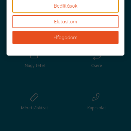
Beállítások
Elutasítom
Iratkozz fel és küldjük is az 1000 Ft értékű kuponod!
Elfogadom
Nagy tétel
Csere
Mérettáblázat
Kapcsolat