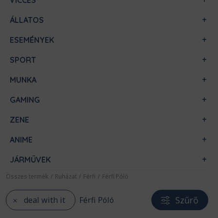
VICCES
ÁLLATOS
ESEMÉNYEK
SPORT
MUNKA
GAMING
ZENE
ANIME
JÁRMŰVEK
Összes termék
/
Ruházat
/
Férfi
/
Férfi Póló
Szűrő
deal with it
Férfi Póló