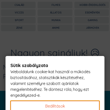
CSALÁD
FILMES
HOBBI-ÉRDEKLŐDÉS
VICCES
ÁLLATOS
ESEMÉNYEK
SPORT
MUNKA
GAMING
ZENE
ANIME
JÁRMŰVEK
Nagyon sajnáljuk! 😥
Sütik szabályzata
Nincs találat erre: "deal with it Férfi
Weboldalunk cookie-kat használ a működés
Póló"
biztosításához, statisztikák készítéséhez,
valamint személyre szabott ajánlatok
megjelenítéséhez. Te döntesz róla, hogy ezt
engedélyezed-e.
Beállítások