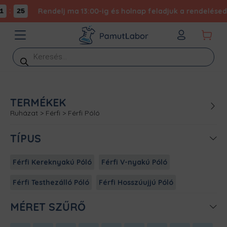
:
Rendelj ma 13:00-ig és holnap feladjuk a rendelésed -
25
Products
search
TERMÉKEK
Ruházat
>
Férfi
>
Férfi Póló
TÍPUS
Férfi Kereknyakú Póló
Férfi V-nyakú Póló
Férfi Testhezálló Póló
Férfi Hosszúujjú Póló
MÉRET SZŰRŐ