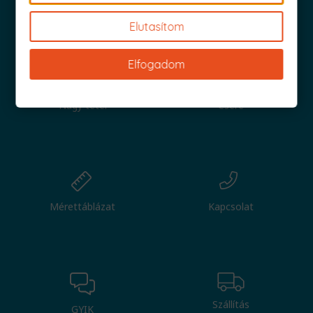
Iratkozz fel és küldjük is az 1000 Ft értékű kuponod!
Elutasítom
Elfogadom
Nagy tétel
Csere
Mérettáblázat
Kapcsolat
Szállítás
GYIK