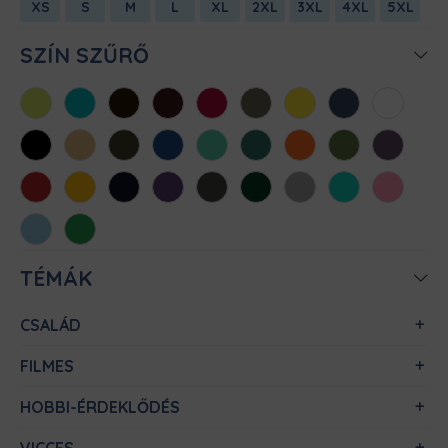
XS
S
M
L
XL
2XL
3XL
4XL
5XL
SZÍN SZŰRŐ
Almazöld
Atollkék
Barna
Bordó
Chili
Cink
Citromsárga
Denim
Fehér
Fekete
Homok
Khaki
Királykék
Menta
Méregzöld
Narancs
Oliva
Padlizsán
Piros
Sárga
Sötétkék
Sötétlila
Sötétszürke
Sötétzöld
Sportszürke
Türkiz
Világos
rózsaszín
Világoskék
Zöld
TÉMÁK
CSALÁD
FILMES
HOBBI-ÉRDEKLŐDÉS