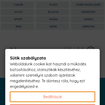
CSALÁD
FILMES
HOBBI-ÉRDEKLŐDÉS
VICCES
ÁLLATOS
ESEMÉNYEK
SPORT
MUNKA
GAMING
ZENE
ANIME
JÁRMŰVEK
Nagyon sajnáljuk! 😥
Sütik szabályzata
Nincs találat erre: "deaf Férfi Póló"
Weboldalunk cookie-kat használ a működés
biztosításához, statisztikák készítéséhez,
valamint személyre szabott ajánlatok
megjelenítéséhez. Te döntesz róla, hogy ezt
engedélyezed-e.
Beállítások
Iratkozz fel és küldjük is az 1000 Ft értékű kuponod!