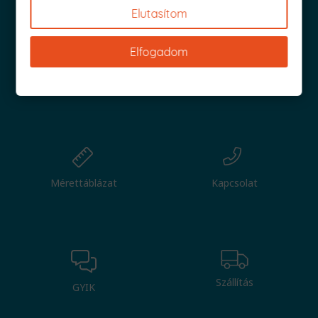
Elutasítom
Elfogadom
Nagy tétel
Csere
Mérettáblázat
Kapcsolat
Szállítás
GYIK