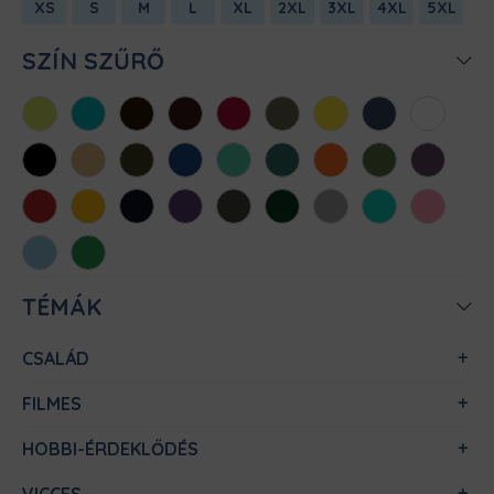
XS
S
M
L
XL
2XL
3XL
4XL
5XL
SZÍN SZŰRŐ
Almazöld
Atollkék
Barna
Bordó
Chili
Cink
Citromsárga
Denim
Fehér
Fekete
Homok
Khaki
Királykék
Menta
Méregzöld
Narancs
Oliva
Padlizsán
Piros
Sárga
Sötétkék
Sötétlila
Sötétszürke
Sötétzöld
Sportszürke
Türkiz
Világos
rózsaszín
Világoskék
Zöld
TÉMÁK
CSALÁD
FILMES
HOBBI-ÉRDEKLŐDÉS