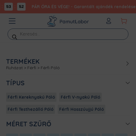
:
:
PÁR ÓRA ÉS VÉGE! - Garantált ajándék rendelésed
53
52
Products
search
TERMÉKEK
Ruházat
>
Férfi
>
Férfi Póló
TÍPUS
Férfi Kereknyakú Póló
Férfi V-nyakú Póló
Férfi Testhezálló Póló
Férfi Hosszúujjú Póló
MÉRET SZŰRŐ