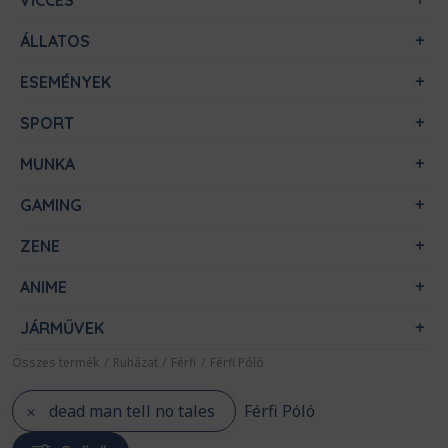
VICCES
ÁLLATOS
ESEMÉNYEK
SPORT
MUNKA
GAMING
ZENE
ANIME
JÁRMŰVEK
Összes termék
/
Ruházat
/
Férfi
/
Férfi Póló
dead man tell no tales
Férfi Póló