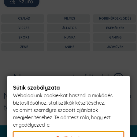
Szűrő
CSALÁD
FILMES
HOBBI-ÉRDEKLŐDÉS
VICCES
ÁLLATOS
ESEMÉNYEK
SPORT
MUNKA
GAMING
ZENE
ANIME
JÁRMŰVEK
Nagyon sajnáljuk! 😥
Sütik szabályzata
Nincs találat erre: "dead man tell no
Weboldalunk cookie-kat használ a működés
biztosításához, statisztikák készítéséhez,
tales Férfi Póló"
valamint személyre szabott ajánlatok
megjelenítéséhez. Te döntesz róla, hogy ezt
engedélyezed-e.