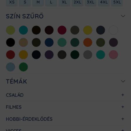
XS
S
M
L
XL
2XL
3XL
4XL
5XL
SZÍN SZŰRŐ
Almazöld
Atollkék
Barna
Bordó
Chili
Cink
Citromsárga
Denim
Fehér
Fekete
Homok
Khaki
Királykék
Menta
Méregzöld
Narancs
Oliva
Padlizsán
Piros
Sárga
Sötétkék
Sötétlila
Sötétszürke
Sötétzöld
Sportszürke
Türkiz
Világos
rózsaszín
Világoskék
Zöld
TÉMÁK
CSALÁD
FILMES
HOBBI-ÉRDEKLŐDÉS