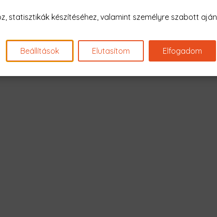
Nagyon sajnál
 statisztikák készítéséhez, valamint személyre szabott ajánl
Nincs találat erre: "dead i
Beállítások
Elutasítom
Elfogadom