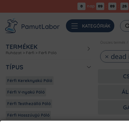
nap
:
:
0
09
09
26
Pro
KATEGÓRIÁK
sea
Összes termék
/
TERMÉKEK
Ruházat
>
Férfi
>
Férfi Póló
dead 
TÍPUS
C
Férfi Kereknyakú Póló
ÁL
Férfi V-nyakú Póló
Férfi Testhezálló Póló
G
Férfi Hosszúujjú Póló