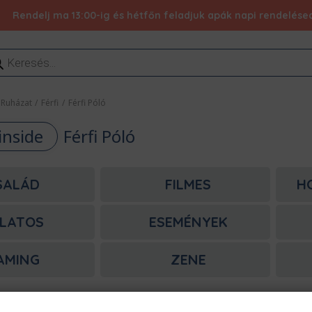
Rendelj ma 13:00-ig és hétfőn feladjuk apák napi rendelésed 
ducts
rch
Ruházat
/
Férfi
/
Férfi Póló
inside
Férfi Póló
SALÁD
FILMES
H
LATOS
ESEMÉNYEK
AMING
ZENE