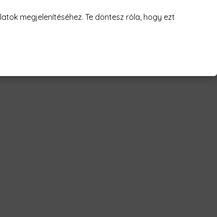
juk! 😥
atok megjelenítéséhez. Te döntesz róla, hogy ezt
nside Férfi Póló"