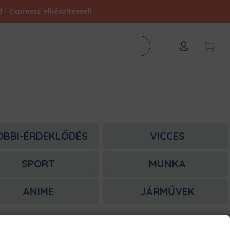
- Expressz elkészítéssel!
OBBI-ÉRDEKLŐDÉS
VICCES
SPORT
MUNKA
ANIME
JÁRMŰVEK