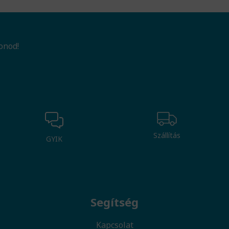
onod!
Szállítás
GYIK
Segítség
Kapcsolat