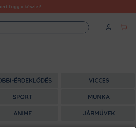
ert fogy a készlet!
OBBI-ÉRDEKLŐDÉS
VICCES
SPORT
MUNKA
ANIME
JÁRMŰVEK