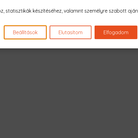
Nagyon sajnál
 statisztikák készítéséhez, valamint személyre szabott ajánl
Nincs találat erre: "dada: les
Beállítások
Elutasítom
Elfogadom