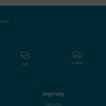
onod!
Szállítás
GYIK
Segítség
Kapcsolat