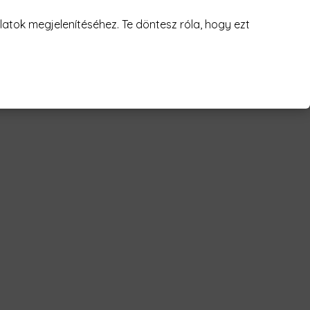
juk! 😥
atok megjelenítéséhez. Te döntesz róla, hogy ezt
son 03-1 Férfi Póló"