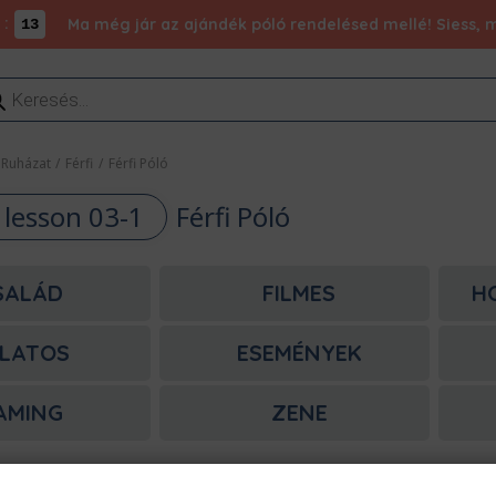
:
Ma még jár az ajándék póló rendelésed mellé! Siess, m
13
ducts
rch
Ruházat
/
Férfi
/
Férfi Póló
 lesson 03-1
Férfi Póló
SALÁD
FILMES
H
LATOS
ESEMÉNYEK
AMING
ZENE