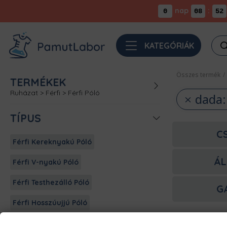
nap
:
0
08
52
Pro
KATEGÓRIÁK
sea
Összes termék
/
TERMÉKEK
Ruházat
>
Férfi
>
Férfi Póló
dada:
TÍPUS
C
Férfi Kereknyakú Póló
ÁL
Férfi V-nyakú Póló
Férfi Testhezálló Póló
G
Férfi Hosszúujjú Póló