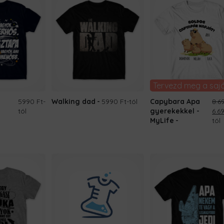
Tervezd meg a saj
5990 Ft
-
Walking dad
5990 Ft
-tól
Capybara Apa
8.6
Ori
tól
gyerekekkel -
6.6
pri
MyLife
tól
was
8.69