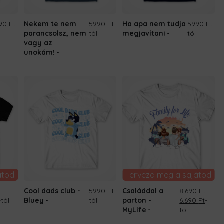
90 Ft
-
Nekem te nem
5990 Ft
-
Ha apa nem tudja
5990 Ft
-
parancsolsz, nem
tól
megjavítani
tól
vagy az
unokám!
átod
Tervezd meg a sajátod
Cool dads club -
5990 Ft
-
Családdal a
8.690
Ft
Current
Original
Curre
-tól
Bluey
tól
parton -
6.690
Ft
-
price
price
price
MyLife
tól
is:
was:
is: