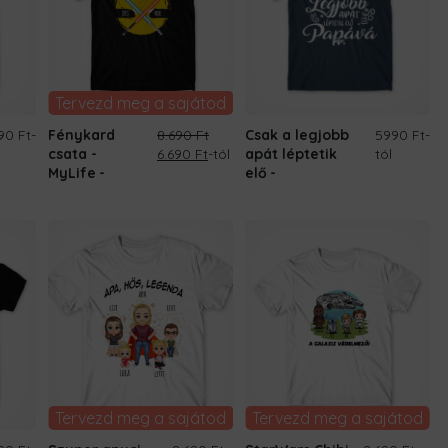
Tervezd meg a sajátod
90 Ft
-
Fénykard
8.690
Ft
Csak a legjobb
5990 Ft
-
Original
Current
csata -
6.690
Ft
-tól
apát léptetik
tól
price
price
MyLife
elő
was:
is:
8.690 Ft.
6.690 Ft.
Tervezd meg a sajátod
Tervezd meg a sajátod