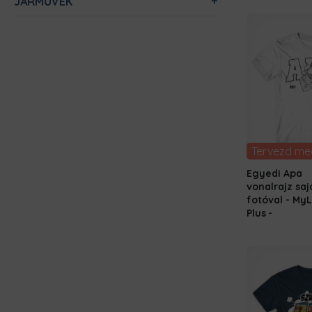
JÁRMŰVEK
Tervezd me
Egyedi Apa
vonalrajz saj
fotóval - MyL
Plus