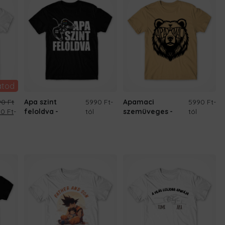
átod
90
Ft
Apa szint
5990 Ft
-
Apamaci
5990 Ft
-
ginal
Current
90
Ft
-
feloldva
tól
szemüveges
tól
ce
price
:
is:
0 Ft.
6.690 Ft.