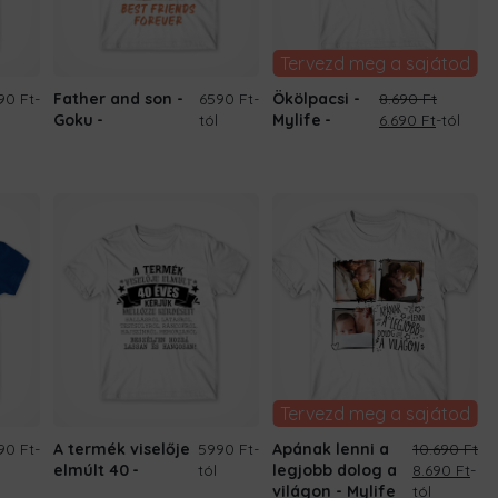
Tervezd meg a sajátod
90 Ft
-
Father and son -
6590 Ft
-
Ökölpacsi -
8.690
Ft
Original
Current
Goku
tól
Mylife
6.690
Ft
-tól
price
price
was:
is:
8.690 Ft.
6.690 Ft.
Tervezd meg a sajátod
90 Ft
-
A termék viselője
5990 Ft
-
Apának lenni a
10.690
Ft
Original
Cur
elmúlt 40
tól
legjobb dolog a
8.690
Ft
-
price
pri
világon - Mylife
tól