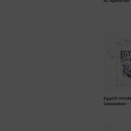
Az Apalorian
Együtt mind
Galaxisban