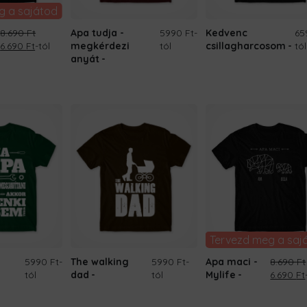
g a sajátod
8.690
Ft
Apa tudja -
5990 Ft
-
Kedvenc
65
Original
Current
6.690
Ft
-tól
megkérdezi
tól
csillagharcosom
tól
price
price
anyát
was:
is:
8.690 Ft.
6.690 Ft.
Tervezd meg a saj
m
5990 Ft
-
The walking
5990 Ft
-
Apa maci -
8.690
Ft
Original
tól
dad
tól
Mylife
6.690
Ft
price
was: