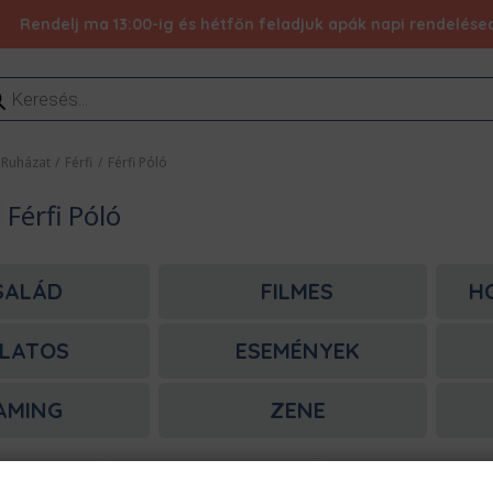
Rendelj ma 13:00-ig és hétfőn feladjuk apák napi rendelésed 
ducts
rch
Ruházat
/
Férfi
/
Férfi Póló
Férfi Póló
SALÁD
FILMES
H
LATOS
ESEMÉNYEK
AMING
ZENE