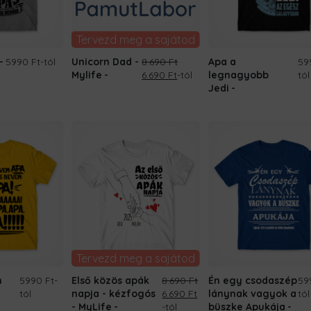
Tervezd meg a sajátod
5990 Ft
-tól
Unicorn Dad -
8.690
Ft
Apa a
59
Original
Current
Mylife
6.690
Ft
-tól
legnagyobb
tól
price
price
Jedi
was:
is:
8.690 Ft.
6.690 Ft.
Tervezd meg a sajátod
m
5990 Ft
-
Első közös apák
8.690
Ft
Én egy csodaszép
59
Original
Current
tól
napja - kézfogós
6.690
Ft
lánynak vagyok a
tól
price
price
- MyLife
-tól
büszke Apukája