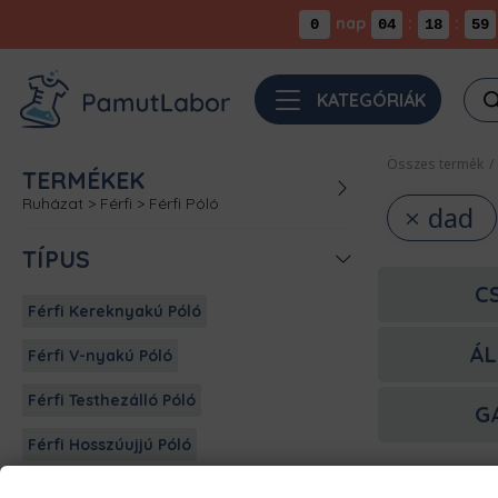
nap
:
:
0
04
18
58
Pro
KATEGÓRIÁK
sea
Összes termék
/
TERMÉKEK
Ruházat
>
Férfi
>
Férfi Póló
dad
TÍPUS
C
Férfi Kereknyakú Póló
ÁL
Férfi V-nyakú Póló
Férfi Testhezálló Póló
G
Férfi Hosszúujjú Póló