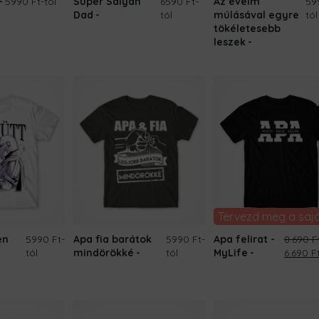
5990 Ft
-tól
Super Saiyan
6590 Ft
-
Az éveim
59
Dad
tól
múlásával egyre
tól
tökéletesebb
leszek
Tervezd meg a saj
en
5990 Ft
-
Apa fia barátok
5990 Ft
-
Apa felirat -
8.690
F
Origina
tól
mindörökké
tól
MyLife
6.690
F
price
was:
8.690 Ft