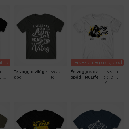
.
6.690 Ft.
8.690 Ft.
6.690 
átod
Tervezd meg a sajátod
t
Te vagy a világ -
5990 Ft
-
Én vagyok az
8.690
Ft
l
Current
Original
Curre
t
-tól
apa
tól
apád - MyLife
6.690
Ft
-
price
price
price
tól
is:
was:
is:
t.
6.690 Ft.
8.690 Ft.
6.690 