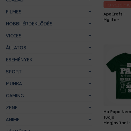
Tervezd me
FILMES
ApaCraft -
Mylife
HOBBI-ÉRDEKLŐDÉS
VICCES
ÁLLATOS
ESEMÉNYEK
SPORT
MUNKA
GAMING
ZENE
Ha Papa Ne
Tudja
ANIME
Megjavítani