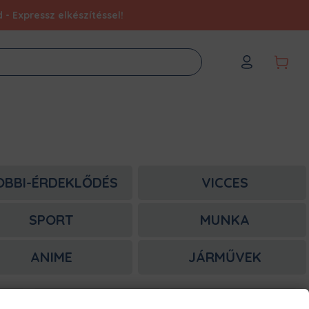
- Expressz elkészítéssel!
OBBI-ÉRDEKLŐDÉS
VICCES
SPORT
MUNKA
ANIME
JÁRMŰVEK