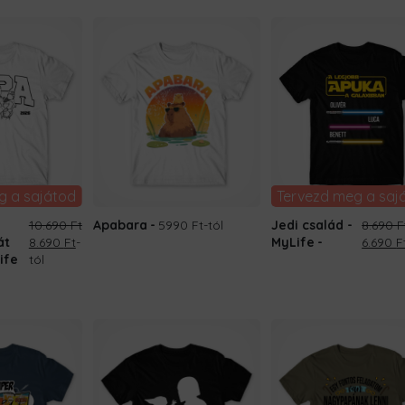
8.690 Ft
g a sajátod
Tervezd meg a saj
10.690
Ft
Apabara
5990 Ft
-tól
Jedi család -
8.690
F
Original
Current
Origina
át
8.690
Ft
-
MyLife
6.690
F
price
price
price
ife
tól
was:
is:
was:
10.690 Ft.
8.690 Ft.
8.690 F