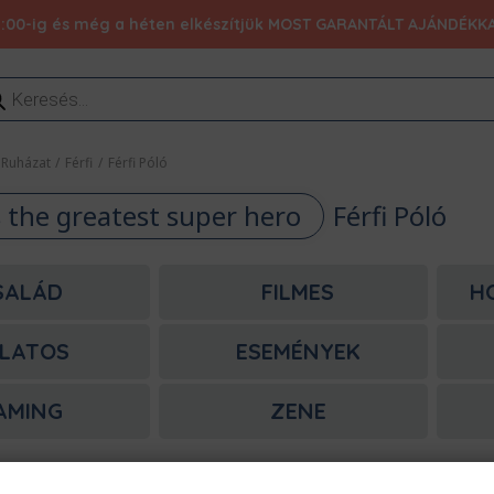
:00-ig és még a héten elkészítjük MOST GARANTÁLT AJÁNDÉKKAL 1
ducts
rch
Ruházat
/
Férfi
/
Férfi Póló
s the greatest super hero
Férfi Póló
SALÁD
FILMES
H
LATOS
ESEMÉNYEK
AMING
ZENE