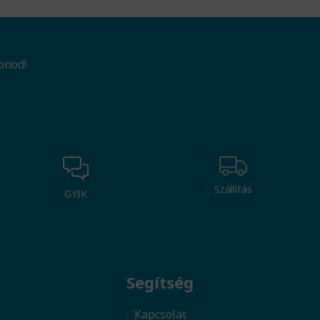
onod!
Szállítás
GYIK
Segítség
Kapcsolat