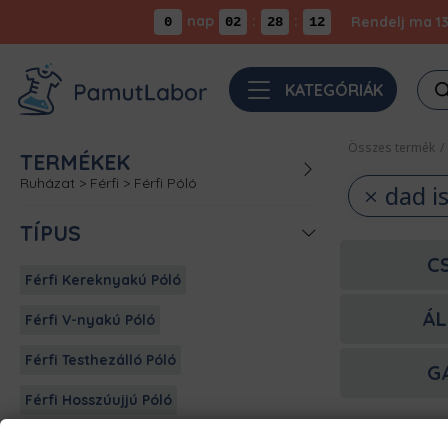
nap
:
:
Rendelj ma 13
0
02
28
11
Pro
KATEGÓRIÁK
sea
Összes termék
/
TERMÉKEK
Ruházat
>
Férfi
>
Férfi Póló
dad i
TÍPUS
C
Férfi Kereknyakú Póló
ÁL
Férfi V-nyakú Póló
Férfi Testhezálló Póló
G
Férfi Hosszúujjú Póló