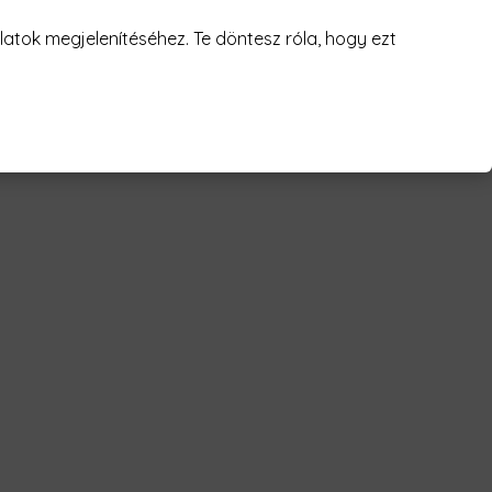
juk! 😥
atok megjelenítéséhez. Te döntesz róla, hogy ezt
test super hero Férfi Póló"