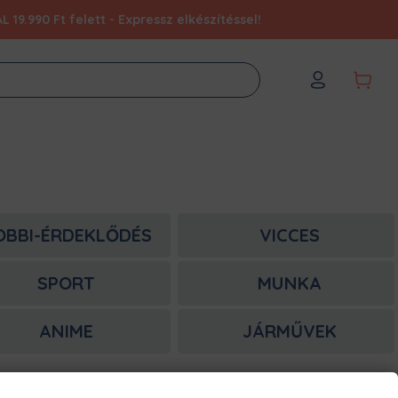
9.990 Ft felett - Expressz elkészítéssel!
OBBI-ÉRDEKLŐDÉS
VICCES
SPORT
MUNKA
ANIME
JÁRMŰVEK