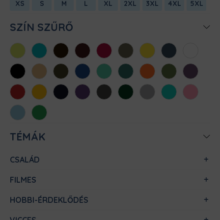
XS
S
M
L
XL
2XL
3XL
4XL
5XL
SZÍN SZŰRŐ
Almazöld
Atollkék
Barna
Bordó
Chili
Cink
Citromsárga
Denim
Fehér
Fekete
Homok
Khaki
Királykék
Menta
Méregzöld
Narancs
Oliva
Padlizsán
Piros
Sárga
Sötétkék
Sötétlila
Sötétszürke
Sötétzöld
Sportszürke
Türkiz
Világos
rózsaszín
Világoskék
Zöld
TÉMÁK
CSALÁD
FILMES
HOBBI-ÉRDEKLŐDÉS