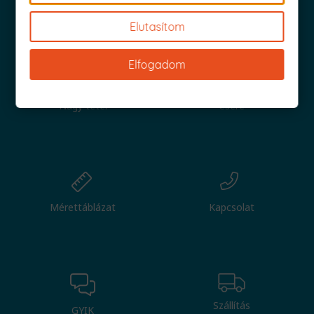
Iratkozz fel és küldjük is az 1000 Ft értékű kuponod!
Elutasítom
Elfogadom
Nagy tétel
Csere
Mérettáblázat
Kapcsolat
Szállítás
GYIK