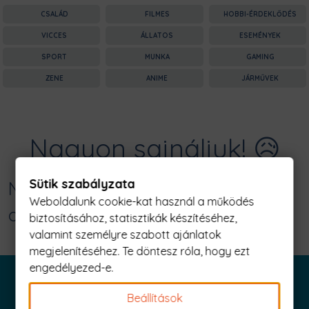
CSALÁD
FILMES
HOBBI-ÉRDEKLŐDÉS
VICCES
ÁLLATOS
ESEMÉNYEK
SPORT
MUNKA
GAMING
ZENE
ANIME
JÁRMŰVEK
Nagyon sajnáljuk! 😥
Sütik szabályzata
Nincs találat erre: "dachshund
Weboldalunk cookie-kat használ a működés
origami Férfi Póló"
biztosításához, statisztikák készítéséhez,
valamint személyre szabott ajánlatok
megjelenítéséhez. Te döntesz róla, hogy ezt
engedélyezed-e.
Beállítások