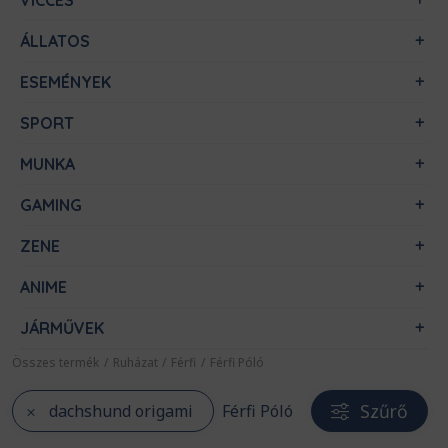
VICCES
ÁLLATOS
ESEMÉNYEK
SPORT
MUNKA
GAMING
ZENE
ANIME
JÁRMŰVEK
Összes termék
/
Ruházat
/
Férfi
/
Férfi Póló
Szűrő
dachshund origami
Férfi Póló