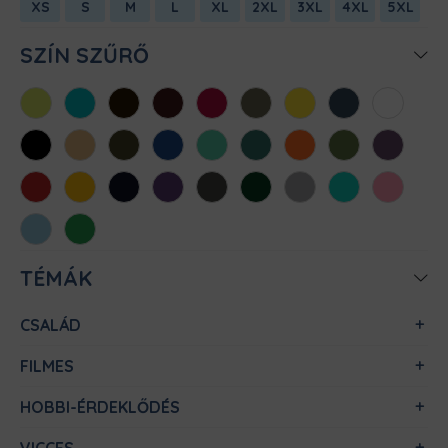
XS
S
M
L
XL
2XL
3XL
4XL
5XL
SZÍN SZŰRŐ
Almazöld
Atollkék
Barna
Bordó
Chili
Cink
Citromsárga
Denim
Fehér
Fekete
Homok
Khaki
Királykék
Menta
Méregzöld
Narancs
Oliva
Padlizsán
Piros
Sárga
Sötétkék
Sötétlila
Sötétszürke
Sötétzöld
Sportszürke
Türkiz
Világos
rózsaszín
Világoskék
Zöld
TÉMÁK
CSALÁD
FILMES
HOBBI-ÉRDEKLŐDÉS