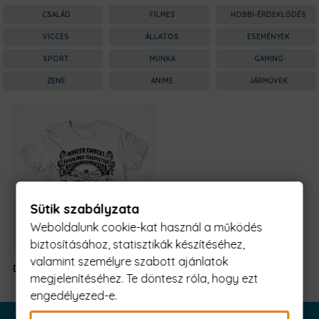
CSALÁD
FILMES
HOBBI-ÉRDEKLŐDÉS
VICCES
ÁLLATOS
ESEMÉNYEK
SPORT
MUNKA
GAMING
ZENE
ANIME
JÁRMŰVEK
Sütik szabályzata
Weboldalunk cookie-kat használ a működés
biztosításához, statisztikák készítéséhez,
valamint személyre szabott ajánlatok
Da vinci Február
5990 Ft
-tól
megjelenítéséhez. Te döntesz róla, hogy ezt
engedélyezed-e.