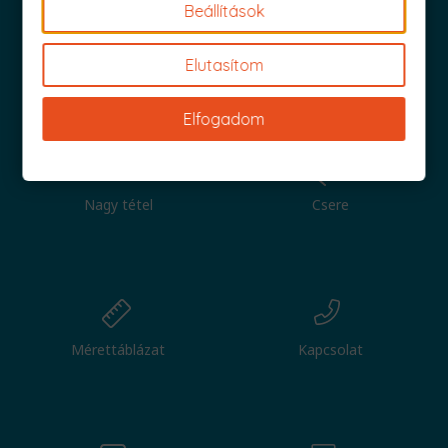
Beállítások
Elutasítom
Iratkozz fel és küldjük is az 1000 Ft értékű kuponod!
Elfogadom
Nagy tétel
Csere
Mérettáblázat
Kapcsolat