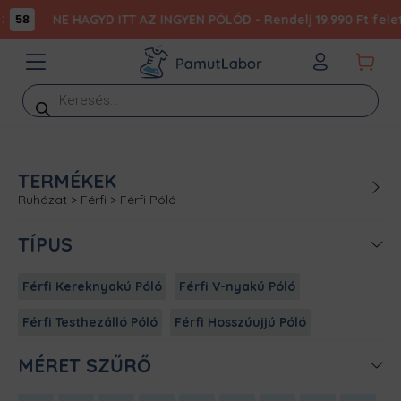
NE HAGYD ITT AZ INGYEN PÓLÓD - Rendelj 19.990 Ft felett
58
Products
search
TERMÉKEK
Ruházat
>
Férfi
>
Férfi Póló
TÍPUS
Férfi Kereknyakú Póló
Férfi V-nyakú Póló
Férfi Testhezálló Póló
Férfi Hosszúujjú Póló
MÉRET SZŰRŐ