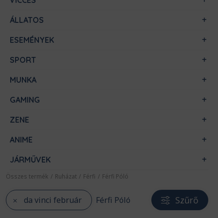
VICCES
ÁLLATOS
ESEMÉNYEK
SPORT
MUNKA
GAMING
ZENE
ANIME
JÁRMŰVEK
Összes termék
/
Ruházat
/
Férfi
/
Férfi Póló
Szűrő
da vinci február
Férfi Póló