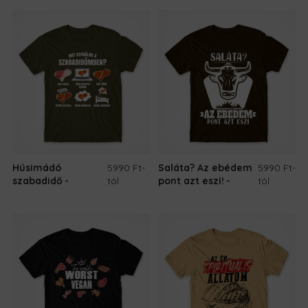
Húsimádó
5990 Ft
-
Saláta? Az ebédem
5990 Ft
-
szabadidő
tól
pont azt eszi!
tól