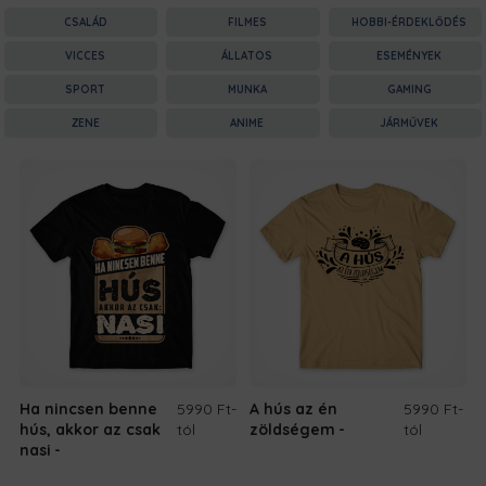
CSALÁD
FILMES
HOBBI-ÉRDEKLŐDÉS
VICCES
ÁLLATOS
ESEMÉNYEK
SPORT
MUNKA
GAMING
ZENE
ANIME
JÁRMŰVEK
Ha nincsen benne
5990 Ft
-
A hús az én
5990 Ft
-
hús, akkor az csak
tól
zöldségem
tól
nasi