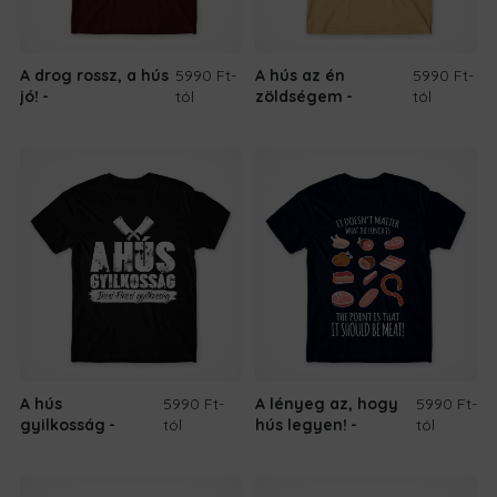
A drog rossz, a hús
5990 Ft
-
A hús az én
5990 Ft
-
jó!
tól
zöldségem
tól
A hús
5990 Ft
-
A lényeg az, hogy
5990 Ft
-
gyilkosság
tól
hús legyen!
tól