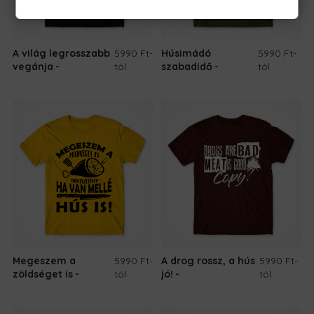
A világ legrosszabb
5990 Ft
-
Húsimádó
5990 Ft
-
vegánja
tól
szabadidő
tól
Megeszem a
5990 Ft
-
A drog rossz, a hús
5990 Ft
-
zöldséget is
tól
jó!
tól