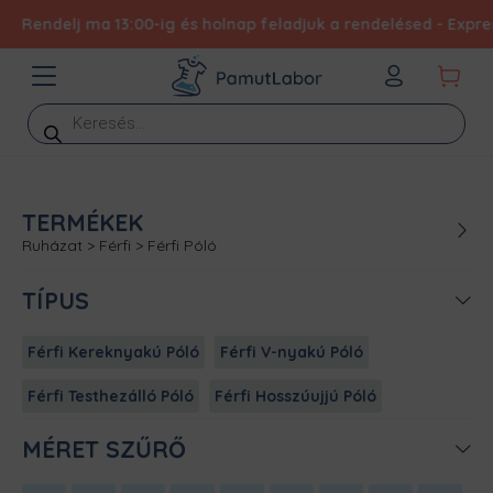
endelj ma 13:00-ig és holnap feladjuk a rendelésed - Expressz e
Products
search
TERMÉKEK
Ruházat
>
Férfi
>
Férfi Póló
TÍPUS
Férfi Kereknyakú Póló
Férfi V-nyakú Póló
Férfi Testhezálló Póló
Férfi Hosszúujjú Póló
MÉRET SZŰRŐ