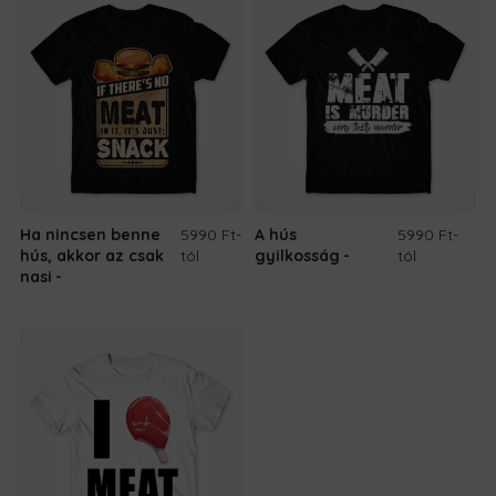
Ha nincsen benne
5990 Ft
-
A hús
5990 Ft
-
hús, akkor az csak
tól
gyilkosság
tól
nasi