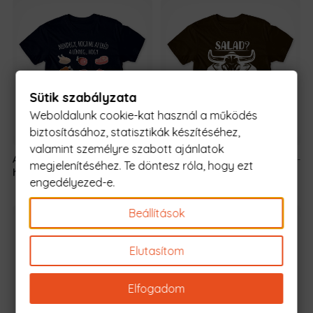
Sütik szabályzata
Weboldalunk cookie-kat használ a működés
biztosításához, statisztikák készítéséhez,
valamint személyre szabott ajánlatok
A lényeg az, hogy
5990 Ft
-
Saláta? Az ebédem
5990 Ft
-
megjelenítéséhez. Te döntesz róla, hogy ezt
hús legyen!
tól
pont azt eszi!
tól
engedélyezed-e.
Beállítások
Elutasítom
Elfogadom