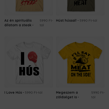
Az én spirituális
5990 Ft
-
Húst hússal!
5990 Ft
-tól
állatom a steak
tól
I Love Hús
5990 Ft
-tól
Megeszem a
5990 Ft
-
zöldséget is
tól