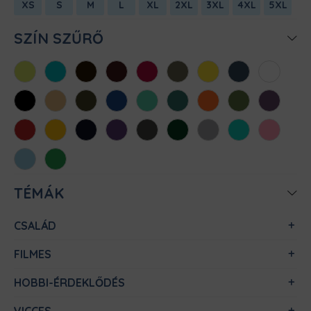
XS
S
M
L
XL
2XL
3XL
4XL
5XL
SZÍN SZŰRŐ
Almazöld
Atollkék
Barna
Bordó
Chili
Cink
Citromsárga
Denim
Fehér
Fekete
Homok
Khaki
Királykék
Menta
Méregzöld
Narancs
Oliva
Padlizsán
Piros
Sárga
Sötétkék
Sötétlila
Sötétszürke
Sötétzöld
Sportszürke
Türkiz
Világos
rózsaszín
Világoskék
Zöld
TÉMÁK
CSALÁD
FILMES
HOBBI-ÉRDEKLŐDÉS